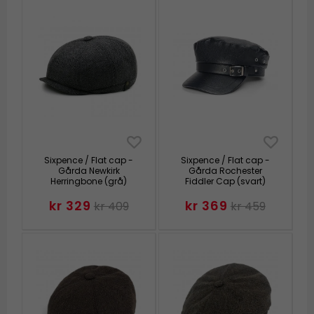
Sixpence / Flat cap -
Sixpence / Flat cap -
Gårda Newkirk
Gårda Rochester
Herringbone (grå)
Fiddler Cap (svart)
kr 329
kr 369
kr 409
kr 459