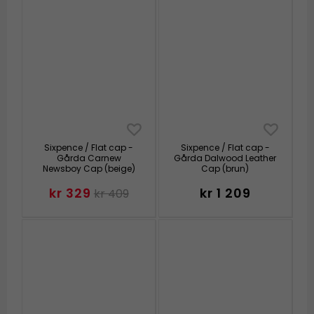
Sixpence / Flat cap -
Sixpence / Flat cap -
Gårda Carnew
Gårda Dalwood Leather
Newsboy Cap (beige)
Cap (brun)
kr 329
kr 1 209
kr 409