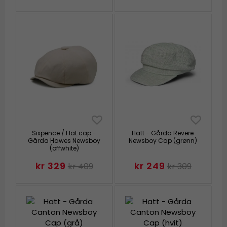
Sixpence / Flat cap -
Hatt - Gårda Revere
Gårda Hawes Newsboy
Newsboy Cap (grønn)
(offwhite)
kr 329
kr 249
kr 409
kr 309