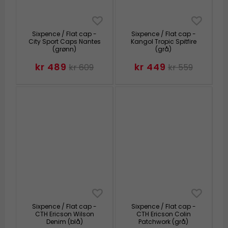
Sixpence / Flat cap -
Sixpence / Flat cap -
City Sport Caps Nantes
Kangol Tropic Spitfire
(grønn)
(grå)
kr 489
kr 449
kr 609
kr 559
Sixpence / Flat cap -
Sixpence / Flat cap -
CTH Ericson Wilson
CTH Ericson Colin
Denim (blå)
Patchwork (grå)