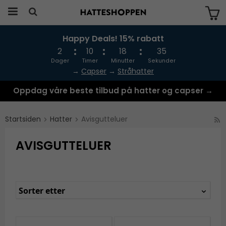
Happy Deals! 15% rabatt
Produktet har blitt lagt til i handlekurven
din
2
10
18
34
Dager
Timer
Minutter
Sekunder
→
Capser
→
Stråhatter
Oppdag våre beste tilbud på hatter og capser →
Startsiden
Hatter
Avisgutteluer
AVISGUTTELUER
Sorter etter