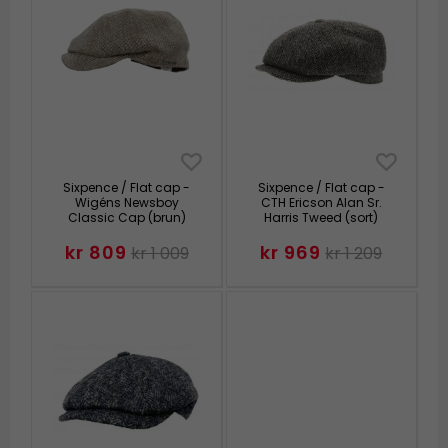
Sixpence / Flat cap -
Sixpence / Flat cap -
Wigéns Newsboy
CTH Ericson Alan Sr.
Classic Cap (brun)
Harris Tweed (sort)
kr 809
kr 969
kr 1 009
kr 1 209