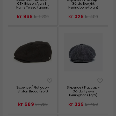
CTH Ericson Alan Sr.
Gårda Newkirk
Harris Tweed (grønn)
Herringbone (brun)
kr 969
kr 329
kr 1 209
kr 409
Sixpence / Flat cap -
Sixpence / Flat cap -
Brixton Brood (sort)
Gårda Tywyn
Herringbone (grå)
kr 589
kr 329
kr 729
kr 409