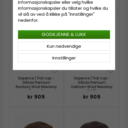
kr 809
informasjonskapsler eller velg hvilke
informasjonskapsler du tillater og hvilke du
vil slå av ved å klikke på "Innstillinger"
nedenfor.
GODKJENNE & LUKK
Kun nødvendige
Innstillinger
Sixpence / Flat cap -
Sixpence / Flat cap -
Gårda Premium
Gårda Premium
Banbury Wool Newsboy
Oakham Wool Newsboy
(grønn)
(blå)
kr 909
kr 909