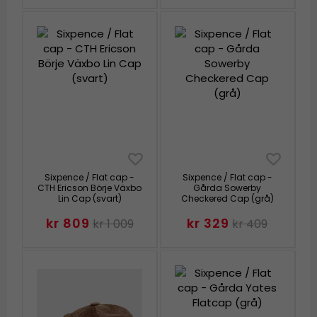
Sixpence / Flat cap -
Sixpence / Flat cap -
CTH Ericson Börje Växbo
Gårda Sowerby
Lin Cap (svart)
Checkered Cap (grå)
kr 809
kr 329
kr 1 009
kr 409