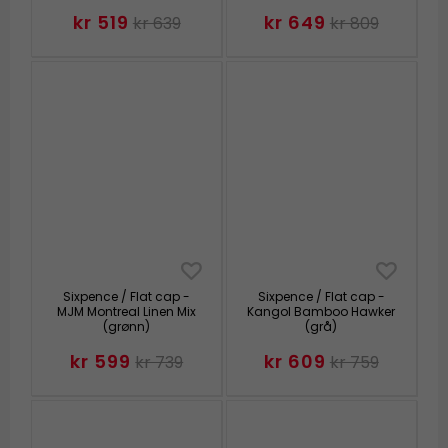
kr 519
kr 649
kr 639
kr 809
Sixpence / Flat cap -
Sixpence / Flat cap -
MJM Montreal Linen Mix
Kangol Bamboo Hawker
(grønn)
(grå)
kr 599
kr 609
kr 739
kr 759