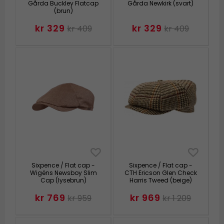
Gårda Buckley Flatcap
Gårda Newkirk (svart)
(brun)
kr 329
kr 329
kr 409
kr 409
Sixpence / Flat cap -
Sixpence / Flat cap -
Wigéns Newsboy Slim
CTH Ericson Glen Check
Cap (lysebrun)
Harris Tweed (beige)
kr 769
kr 969
kr 959
kr 1 209