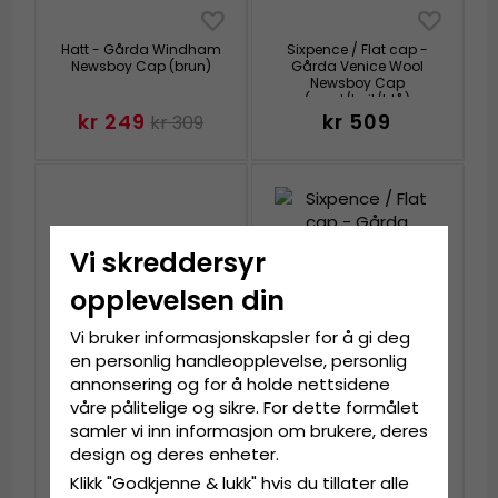
Hatt - Gårda Windham
Sixpence / Flat cap -
Newsboy Cap (brun)
Gårda Venice Wool
Newsboy Cap
(svart/hvit/blå)
kr 249
kr 509
kr 309
Vi skreddersyr
opplevelsen din
Vi bruker informasjonskapsler for å gi deg
en personlig handleopplevelse, personlig
annonsering og for å holde nettsidene
våre pålitelige og sikre. For dette formålet
Sixpence / Flat cap -
Sixpence / Flat cap -
samler vi inn informasjon om brukere, deres
CTH Ericson Alan
Gårda Premium
design og deres enheter.
Candy Stripe (blå/hvit)
Banbury Wool Newsboy
(blå)
Klikk "Godkjenne & lukk" hvis du tillater alle
kr 649
kr 909