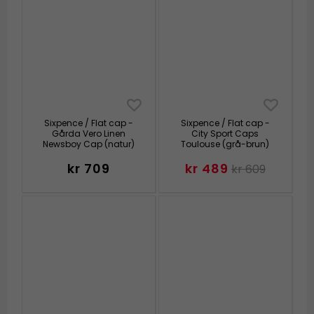
Sixpence / Flat cap -
Sixpence / Flat cap -
Gårda Vero Linen
City Sport Caps
Newsboy Cap (natur)
Toulouse (grå-brun)
kr 709
kr 489
kr 609