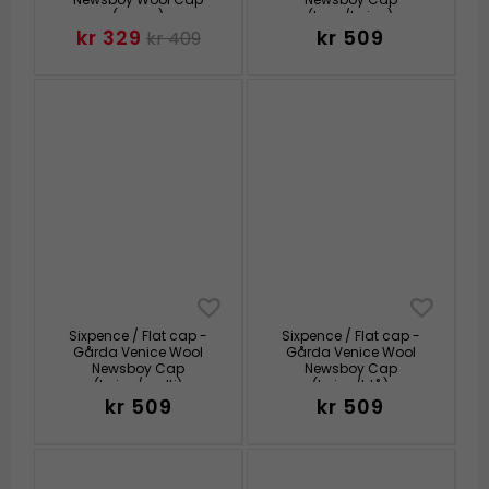
(grønn)
(brun/beige)
kr 329
kr 509
kr 409
Sixpence / Flat cap -
Sixpence / Flat cap -
Gårda Venice Wool
Gårda Venice Wool
Newsboy Cap
Newsboy Cap
(beige/multi)
(beige/blå)
kr 509
kr 509