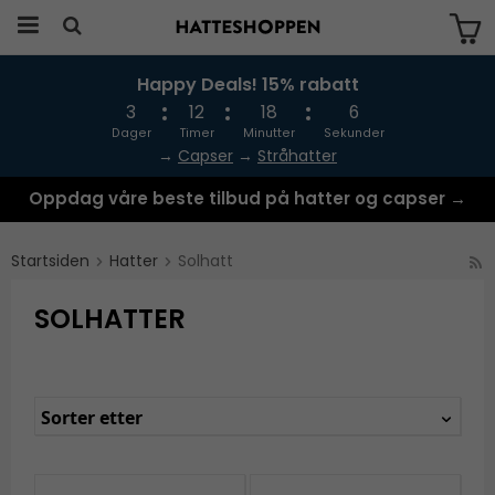
Happy Deals! 15% rabatt
Produktet har blitt lagt til i handlekurven
din
3
12
18
4
Dager
Timer
Minutter
Sekunder
→
Capser
→
Stråhatter
Oppdag våre beste tilbud på hatter og capser →
Startsiden
Hatter
Solhatt
SOLHATTER
Sorter etter