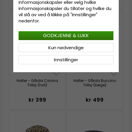
kr 1 309
informasjonskapsler eller velg hvilke
informasjonskapsler du tillater og hvilke du
vil slå av ved å klikke på "Innstillinger"
nedenfor.
GODKJENNE & LUKK
Kun nødvendige
Innstillinger
Hatter - Gårda Carona
Hatter - Gårda Buccino
Trilby (hvit)
Trilby (beige)
kr 399
kr 499