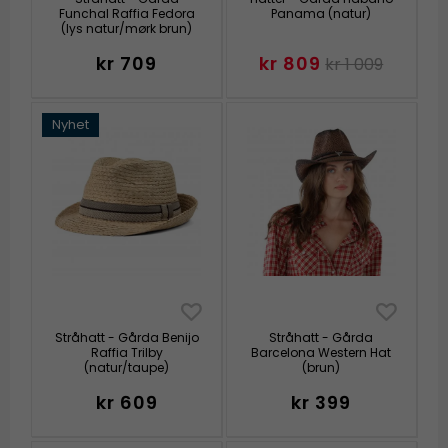
Funchal Raffia Fedora
Panama (natur)
(lys natur/mørk brun)
kr 709
kr 809
kr 1 009
Nyhet
Stråhatt - Gårda Benijo
Stråhatt - Gårda
Raffia Trilby
Barcelona Western Hat
(natur/taupe)
(brun)
kr 609
kr 399