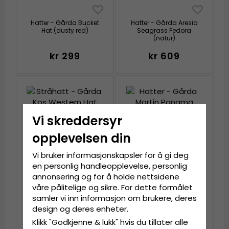
Hatter - Gårda Bucket
Hatter - Gårda Aresia
Hat (dusty red)
Seagrass Fedora
(natur)
kr 299
kr 609
Vi skreddersyr
opplevelsen din
Vi bruker informasjonskapsler for å gi deg
en personlig handleopplevelse, personlig
annonsering og for å holde nettsidene
våre pålitelige og sikre. For dette formålet
Stråhatt - Gårda Kos
Hatter - Gårda Martin
samler vi inn informasjon om brukere, deres
Western Hat (svart)
Panama (natur)
design og deres enheter.
Klikk "Godkjenne & lukk" hvis du tillater alle
kr 299
kr 1 049