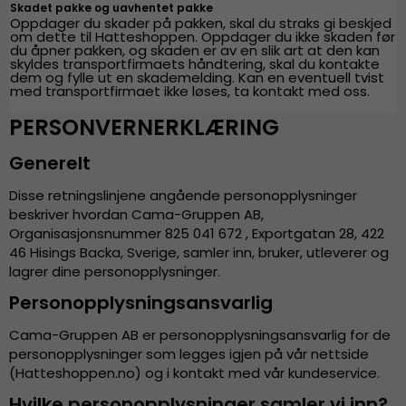
Skadet pakke og uavhentet pakke
Oppdager du skader på pakken, skal du straks gi beskjed
om dette til Hatteshoppen. Oppdager du ikke skaden før
du åpner pakken, og skaden er av en slik art at den kan
skyldes transportfirmaets håndtering, skal du kontakte
dem og fylle ut en skademelding. Kan en eventuell tvist
med transportfirmaet ikke løses, ta kontakt med oss.
PERSONVERNERKLÆRING
Generelt
Disse retningslinjene angående personopplysninger
beskriver hvordan Cama-Gruppen AB,
Organisasjonsnummer 825 041 672 , Exportgatan 28, 422
46 Hisings Backa, Sverige, samler inn, bruker, utleverer og
lagrer dine personopplysninger.
Personopplysningsansvarlig
Cama-Gruppen AB er personopplysningsansvarlig for de
personopplysninger som legges igjen på vår nettside
(Hatteshoppen.no) og i kontakt med vår kundeservice.
Hvilke personopplysninger samler vi inn?