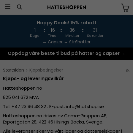
Happy Deals! 15% rabatt
Produktet har blitt lagt til i handlekurven
din
1
16
36
30
Dager
Timer
Minutter
Sekunder
→
Capser
→
Stråhatter
Oppdag våre beste tilbud på hatter og capser →
Startsiden
Kjøpsbetingelser
Kjøps- og leveringsvilkår
Hatteshoppen.no
825 041 672 MVA
Tel: +47 23 96 48 32 . E-post: info@hatshop.se
Hatteshoppen.no drives av Cama-Gruppen AB,
Exportgatan 28, 422 46 Hisings Backa, Sverige.
Alle leveranser skjer via vårt lager og datterselskaper i