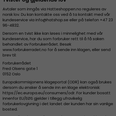
Avtaler som inngås via Hatteshoppen.no reguleres av
norsk lov. Du kan kontakte oss ved å ta kontakt med vår
kundeservice via
info@hatshop.se
eller på telefon +47 23
96-4832.
Dersom en tvist ikke kan løses i minnelighet med vår
kundeservice, har du som forbruker rett til å få saken
behandlet av Forbrukerrådet. Besøk
www.forbrukerradet.no for å sende inn klagen, eller send
brev til:
Forbrukerrådet
Fred Olsens gate 1
0152 Oslo
Europakommisjonens klageportal (ODR) kan også brukes
dersom du ønsker å sende inn en klage elektronisk:
https://ec.europa.eu/consumers/odr. For kunder bosatt
innenfor EU/EØS gjelder i tillegg ufravikelig
forbrukerlovgivning i det landet der kunden har sin vanlige
bosted.