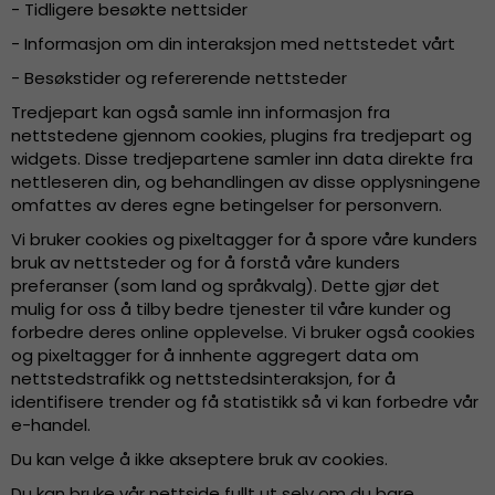
- Tidligere besøkte nettsider
- Informasjon om din interaksjon med nettstedet vårt
- Besøkstider og refererende nettsteder
Tredjepart kan også samle inn informasjon fra
nettstedene gjennom cookies, plugins fra tredjepart og
widgets. Disse tredjepartene samler inn data direkte fra
nettleseren din, og behandlingen av disse opplysningene
omfattes av deres egne betingelser for personvern.
Vi bruker cookies og pixeltagger for å spore våre kunders
bruk av nettsteder og for å forstå våre kunders
preferanser (som land og språkvalg). Dette gjør det
mulig for oss å tilby bedre tjenester til våre kunder og
forbedre deres online opplevelse. Vi bruker også cookies
og pixeltagger for å innhente aggregert data om
nettstedstrafikk og nettstedsinteraksjon, for å
identifisere trender og få statistikk så vi kan forbedre vår
e-handel.
Du kan velge å ikke akseptere bruk av cookies.
Du kan bruke vår nettside fullt ut selv om du bare