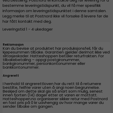
ved bestilling. Postnord vil kontakte deg før levering for å
bestemme leveringstidspunkt, du vil få mer spesifikk
informasjon om leveringstidspunktet i denne samtalen.
Legg merke til at Postnord ikke vil forsøke å levere før de
har fått kontakt med deg.
Leveringstid 1 - 4 ukedager
Reklamasjon
Kan du bevise at produktet har produksjonsfeil, får du
kjøpesummen tilbake. Garantien gjelder derimot ikke ved
slitasjeskader. Hatteshoppen betaler returfrakten. For
tilbakebetaling – oppgi postgironummer,
bankgironummer, personkontonummer eller
bankkontonummer.
Angrerett
I henhold til angrerettloven har du rett til å returnere
bestilte, feilfrie varer uten å angi noen begrunnelse.
Beskjed om dette skal gis så snart som mulig, senest
innen fjorten (14) dager etter at varen er mottatt.
Hatteshoppen.no organiserer sikker retur med Postnord
en fast pris på 0 kr uavhengig av hvor mange varer du
sender tilbake om gangen.