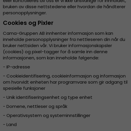
eller kontrolleres av oss er vi ikke ansvarlige for innholdet,
bruken av disse nettstedene eller hvordan de håndterer
personopplysninger.
Cookies og Pixler
Cama-Gruppen AB innhenter informasjon som kan
inneholde personopplysninger fra nettleseren din når du
bruker nettsiden vår. Vi bruker informasjonskapsler
(cookies) og pixel-tagger for å samle inn denne
informasjonen, som kan inneholde følgende:
- IP-adresse
- Cookieidentifisering, cookieinformasjon og informasjon
om hvorvidt enheten har programvare som gir adgang til
spesielle funksjoner
- Unik identifiseringsenhet og type enhet
- Domene, nettleser og språk
- Operativsystem og systeminnstillinger
- Land