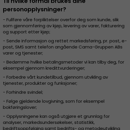
Til hvilke formål brukes dine
personopplysninger?
- Fullføre våre forpliktelser overfor deg som kunde, slik
som gjennomføring av kjøp, levering av varer, fakturering
og support etter kjøp;
- Sende informasjon og rettet markedsføring, pr. post, e-
post, SMS samt telefon angående Cama-Gruppen ABs
varer og tjenester;
- Bedømme hvilke betalingsmetoder vi kan tilby deg, for
eksempel gjennom kredittvurderinger;
- Forbedre vårt kundetilbud, gjennom utvikling av
tjenester, produkter og funksjoner;
- Forhindre svindel;
- Følge gjeldende lovgivning, som for eksempel
bokføringslover;
- Opplysningene kan også utgjøre et grunnlag for
analyser, markedsundersøkelser, statistikk,
bedriftsoppfølging samt bedrifts- og metodeutvikling