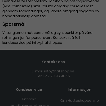
Eventuelle tvister mellom Hatshop og næringsdrivende
(ikke-forbrukere) skal i første omgang forsøkes løst
gjennom forhandlinger, og i andre omgang avgjøres av
norsk alminnelig domstol.
Spørsmål
Vi tar gjerne imot spørsmål og synspunkter på våre
retningslinjer for personvern. Kontakt i så fall
kundeservice på
info@hatshop.se
Kontakt oss
E-mail: info@hatshop.se
Tel:
+47 23 96 48 32
Kundeservice
Informasjon
Kontakt
Om Hatteshoppen.no
Jeg vil gjerne returnere