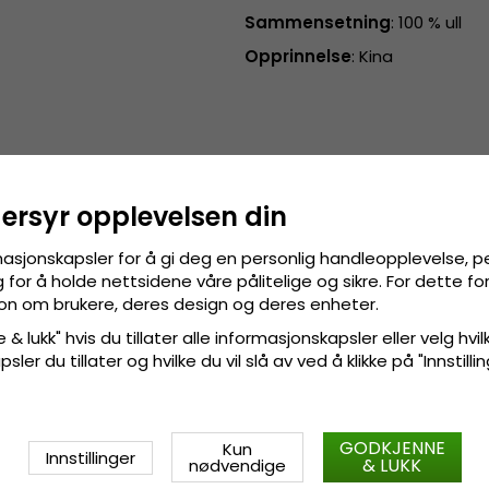
Sammensetning
: 100 % ull
Opprinnelse
: Kina
dersyr opplevelsen din
masjonskapsler for å gi deg en personlig handleopplevelse, p
for å holde nettsidene våre pålitelige og sikre. For dette f
sjon om brukere, deres design og deres enheter.
 & lukk" hvis du tillater alle informasjonskapsler eller velg hvil
ler du tillater og hvilke du vil slå av ved å klikke på "Innstill
GODKJENNE
Kun
Innstillinger
& LUKK
nødvendige