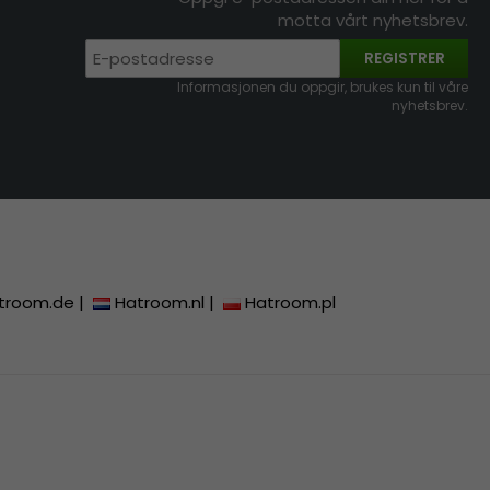
motta vårt nyhetsbrev.
REGISTRER
Informasjonen du oppgir, brukes kun til våre
nyhetsbrev.
troom.de
|
Hatroom.nl
|
Hatroom.pl