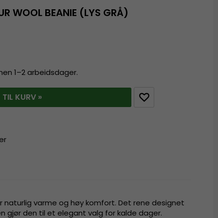
UR WOOL BEANIE (LYS GRÅ)
innen 1–2 arbeidsdager.
 TIL KURV »
er
gir naturlig varme og høy komfort. Det rene designet
n gjør den til et elegant valg for kalde dager.