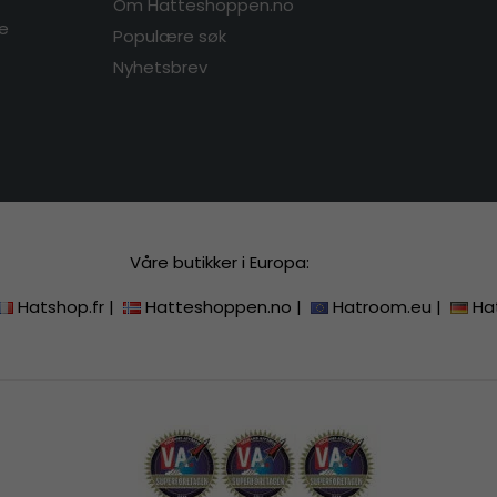
Om Hatteshoppen.no
re
Populære søk
Nyhetsbrev
Våre butikker i Europa:
Hatshop.fr
|
Hatteshoppen.no
|
Hatroom.eu
|
Ha