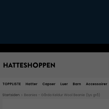
TOPPLISTE
Hatter
Capser
Luer
Barn
Accessoirer
Startsiden
Beanies - Gårda Keldur Wool Beanie (lys grå)