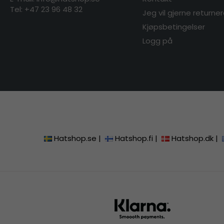
Tel:
+47 23 96 48 32
Jeg vil gjerne returne
Kjøpsbetingelser
Logg på
Hatshop.se
|
Hatshop.fi
|
Hatshop.dk
|