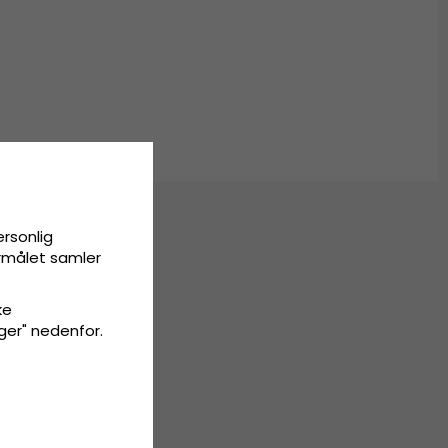
ersonlig
ormålet samler
ke
inger" nedenfor.