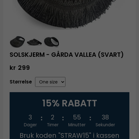
SOLSKJERM - GÅRDA VALLEA (SVART)
kr 299
Størrelse
15% RABATT
3
2
55
37
Dager
Timer
Minutter
Sekunder
Bruk koden "STRAW15" i kassen