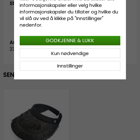
Størrelsesinformasjon
:
One size
informasjonskapsler eller velg hvilke
informasjonskapsler du tillater og hvilke du
vil slå av ved å klikke på "Innstillinger"
nedenfor.
GODKJENNE & LUKK
Artikkel-ID:
2317518.3.garda.vallea.black
Kun nødvendige
Innstillinger
SENEST VISTE