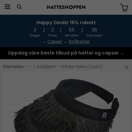
Happy Deals! 15% rabatt
Produktet har blitt lagt til i handlekurven
din
3
2
55
37
Dager
Timer
Minutter
Sekunder
→
Capser
→
Stråhatter
Oppdag våre beste tilbud på hatter og capser →
Startsiden
-
Solskjerm - Gårda Vallea (svart)