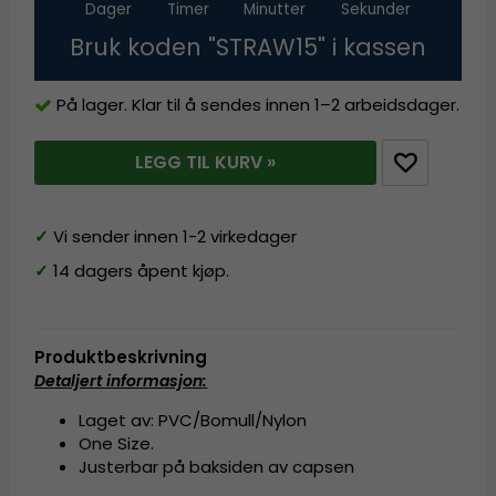
Dager
Timer
Minutter
Sekunder
Bruk koden "STRAW15" i kassen
På lager. Klar til å sendes innen 1–2 arbeidsdager.
LEGG TIL KURV »
✓
Vi sender innen 1-2 virkedager
✓
14 dagers åpent kjøp.
Produktbeskrivning
Detaljert informasjon
:
Laget av: PVC/Bomull/Nylon
One Size.
Justerbar på baksiden av capsen