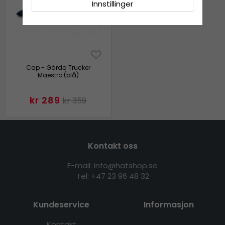
Innstillinger
Cap - Gårda Trucker
Maestro (blå)
kr 289
kr 359
Kontakt oss
E-mail: info@hatshop.se
Tel:
+47 23 96 48 32
Kundeservice
Informasjon
Kontakt