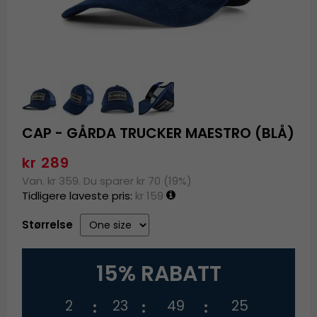
CAP - GÅRDA TRUCKER MAESTRO (BLÅ)
kr 289
Van. kr 359. Du sparer kr 70 (19%)
Tidligere laveste pris:
kr 159
Størrelse
15% RABATT
2
23
49
25