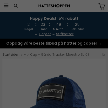
Happy Deals! 15% rabatt
Produktet har blitt lagt til i handlekurven
din
2
23
49
25
Dager
Timer
Minutter
Sekunder
→
Capser
→
Stråhatter
Oppdag våre beste tilbud på hatter og capser →
Startsiden
-
Cap - Gårda Trucker Maestro (blå)