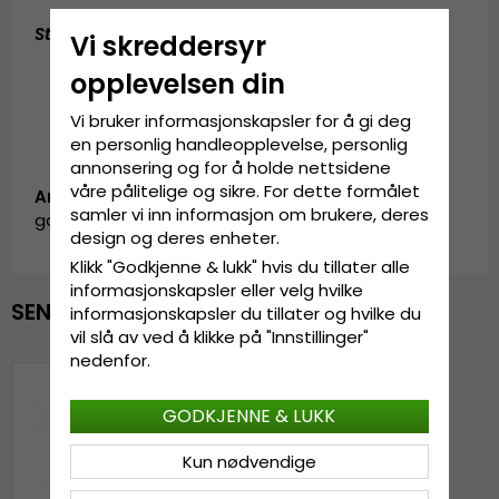
Størrelsesguide
:
Vi skreddersyr
En størrelse som passer til alle
opplevelsen din
Vi bruker informasjonskapsler for å gi deg
en personlig handleopplevelse, personlig
annonsering og for å holde nettsidene
våre pålitelige og sikre. For dette formålet
Artikkel-ID:
samler vi inn informasjon om brukere, deres
garda.trucker.maestro.blue
design og deres enheter.
Klikk "Godkjenne & lukk" hvis du tillater alle
informasjonskapsler eller velg hvilke
SENEST VISTE
informasjonskapsler du tillater og hvilke du
vil slå av ved å klikke på "Innstillinger"
nedenfor.
GODKJENNE & LUKK
Kun nødvendige