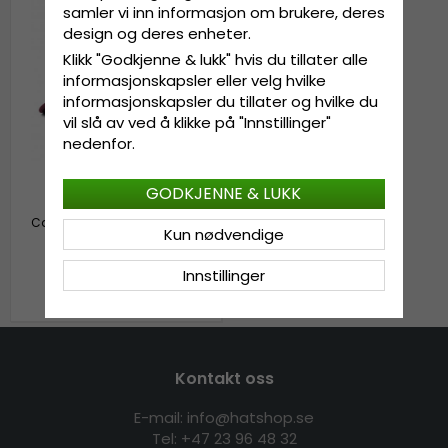
samler vi inn informasjon om brukere, deres
design og deres enheter.
Klikk "Godkjenne & lukk" hvis du tillater alle
informasjonskapsler eller velg hvilke
informasjonskapsler du tillater og hvilke du
vil slå av ved å klikke på "Innstillinger"
nedenfor.
GODKJENNE & LUKK
Caps - Gårda Letter Cap 'M'
Kun nødvendige
(burgunder/blå)
Innstillinger
kr 349
Kontakt oss
E-mail: info@hatshop.se
Tel:
+47 23 96 48 32