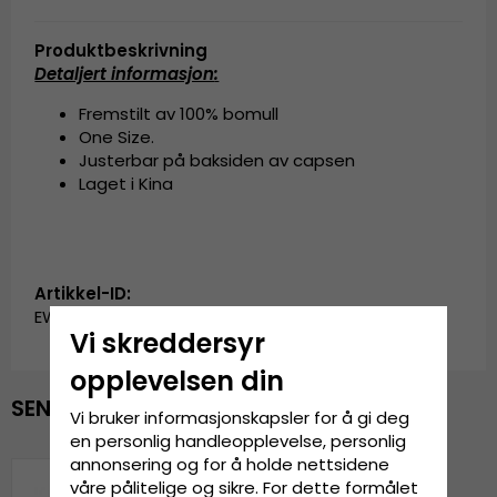
Produktbeskrivning
Detaljert informasjon
:
Fremstilt av 100% bomull
One Size.
Justerbar på baksiden av capsen
Laget i Kina
Artikkel-ID:
EWDY0717204.burgundy/blue
Vi skreddersyr
opplevelsen din
SENEST VISTE
Vi bruker informasjonskapsler for å gi deg
en personlig handleopplevelse, personlig
annonsering og for å holde nettsidene
våre pålitelige og sikre. For dette formålet