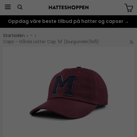
Oppdag våre beste tilbud på hatter og capser →
Produktet har blitt lagt til i handlekurven
din
Startsiden
-
Caps - Gårda Letter Cap 'M' (burgunder/blå)