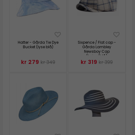
Hatter - Gårda Tie Dye
Sixpence / Flat cap -
Bucket (lyse blå)
Gårda Lambley
Newsboy Cap
(beige/blå)
kr 279
kr 319
kr 349
kr 399