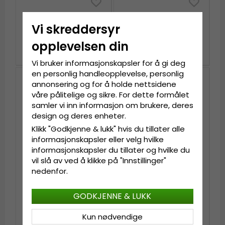
Hatter - Gårda Jungla
Hatter - Gårda San
Panama (Blå)
Montano Floppy (blå)
Vi skreddersyr
opplevelsen din
kr 809
kr 399
kr 1 009
Vi bruker informasjonskapsler for å gi deg
en personlig handleopplevelse, personlig
annonsering og for å holde nettsidene
våre pålitelige og sikre. For dette formålet
samler vi inn informasjon om brukere, deres
design og deres enheter.
Klikk "Godkjenne & lukk" hvis du tillater alle
informasjonskapsler eller velg hvilke
informasjonskapsler du tillater og hvilke du
vil slå av ved å klikke på "Innstillinger"
nedenfor.
Hatter - Djinn's New
Hatter - Jacaru Knitted
Diamond Bucket Hat
Bucket Hat (blå)
GODKJENNE & LUKK
(lyse blå)
Kun nødvendige
kr 239
kr 279
kr 299
kr 349