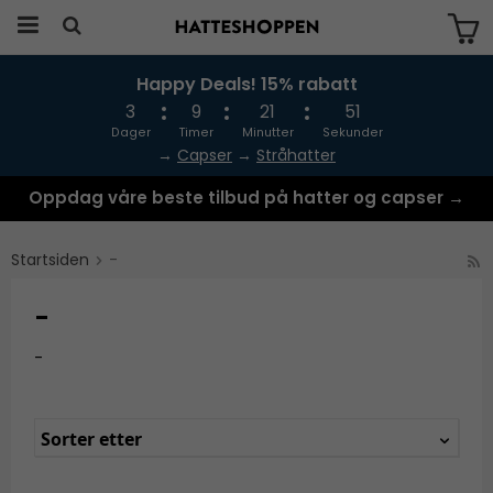
Happy Deals! 15% rabatt
Produktet har blitt lagt til i handlekurven
din
3
9
21
51
Dager
Timer
Minutter
Sekunder
→
Capser
→
Stråhatter
Oppdag våre beste tilbud på hatter og capser →
Startsiden
-
-
-
Sorter etter