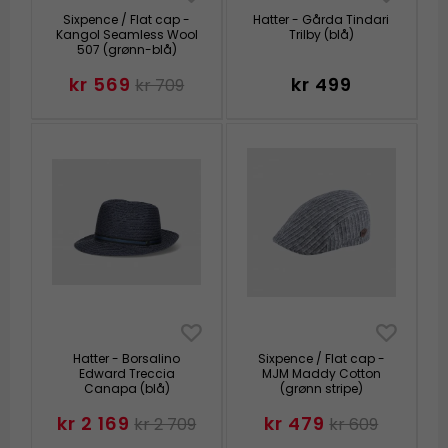
Sixpence / Flat cap -
Hatter - Gårda Tindari
Kangol Seamless Wool
Trilby (blå)
507 (grønn-blå)
kr 569
kr 499
kr 709
Hatter - Borsalino
Sixpence / Flat cap -
Edward Treccia
MJM Maddy Cotton
Canapa (blå)
(grønn stripe)
kr 2 169
kr 479
kr 2 709
kr 609