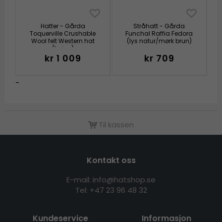
Hatter - Gårda
Stråhatt - Gårda
Toquerville Crushable
Funchal Raffia Fedora
Wool felt Western hat
(lys natur/mørk brun)
(beige)
kr 1 009
kr 709
-
Til kassen
Kontakt oss
E-mail: info@hatshop.se
Tel:
+47 23 96 48 32
Kundeservice
Informasjon