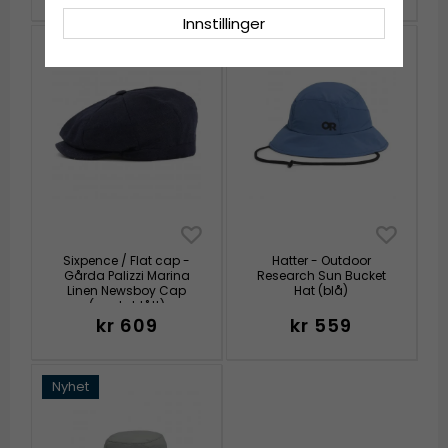
Innstillinger
Nyhet
Sixpence / Flat cap -
Hatter - Outdoor
Gårda Palizzi Marina
Research Sun Bucket
Linen Newsboy Cap
Hat (blå)
(mørkeblått)
kr 609
kr 559
Nyhet