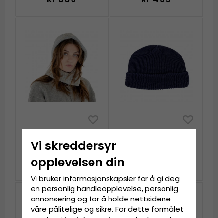
Balaclava - Gårda
Beanies - Gårda Loxley
Nivala Knitted
Knitted Docker Beanie
Vi skreddersyr
Balaclava (blå)
(blå)
opplevelsen din
kr 309
kr 169
kr 209
Vi bruker informasjonskapsler for å gi deg
en personlig handleopplevelse, personlig
annonsering og for å holde nettsidene
våre pålitelige og sikre. For dette formålet