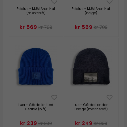
Pelslue - MJM Aron Hat
Pelslue - MJM Aron Hat
(mørkeblå)
(beige)
kr 569
kr 569
kr 709
kr 709
Luer - Gårda Knitted
Lue - Gårda London
Beanie (blå)
Bridge (marineblå)
kr 239
kr 249
kr 289
kr 309