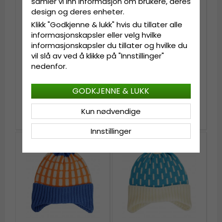
samler vi inn informasjon om brukere, deres
design og deres enheter.
Klikk "Godkjenne & lukk" hvis du tillater alle
informasjonskapsler eller velg hvilke
informasjonskapsler du tillater og hvilke du
vil slå av ved å klikke på "Innstillinger"
nedenfor.
Lue barn - Gårda
Lue barn - Gårda
Åseda Winter Hat
Bodafors Beanie
GODKJENNE & LUKK
(mørkeblått)
(blå/burgunder)
Kun nødvendige
kr 259
kr 309
Innstillinger