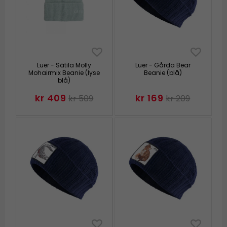
Luer - Sätila Molly
Luer - Gårda Bear
Mohairmix Beanie (lyse
Beanie (blå)
blå)
kr 409
kr 169
kr 509
kr 209