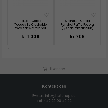
Hatter - Gårda
Stråhatt - Gårda
Toquerville Crushable
Funchal Raffia Fedora
Wool felt Western hat
(lys natur/mørk brun)
(beige)
kr 1 009
kr 709
-
Til kassen
Kontakt oss
E-mail: info@hatshop.se
Tel:
+47 23 96 48 32