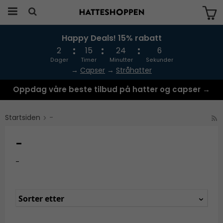
Happy Deals! 15% rabatt
Produktet har blitt lagt til i handlekurven
din
2
15
24
5
Dager
Timer
Minutter
Sekunder
→
Capser
→
Stråhatter
Oppdag våre beste tilbud på hatter og capser →
Startsiden
-
-
-
Sorter etter