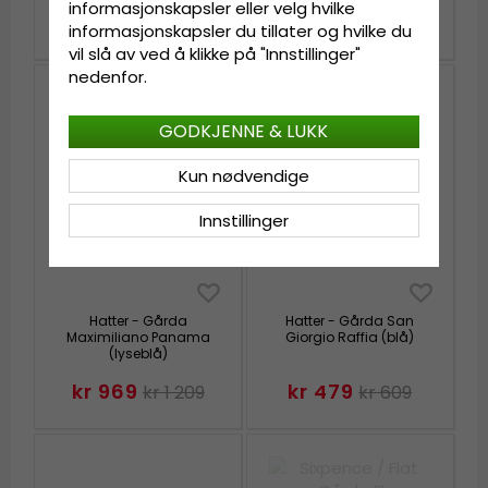
informasjonskapsler eller velg hvilke
kr 649
kr 519
kr 809
kr 659
informasjonskapsler du tillater og hvilke du
vil slå av ved å klikke på "Innstillinger"
nedenfor.
GODKJENNE & LUKK
Kun nødvendige
Innstillinger
Hatter - Gårda
Hatter - Gårda San
Maximiliano Panama
Giorgio Raffia (blå)
(lyseblå)
kr 969
kr 479
kr 1 209
kr 609