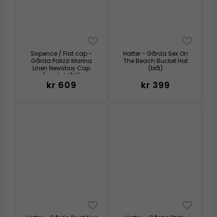
Sixpence / Flat cap -
Hatter - Gårda Sex On
Gårda Palizzi Marina
The Beach Bucket Hat
Linen Newsboy Cap
(blå)
(mørkeblått)
kr 609
kr 399