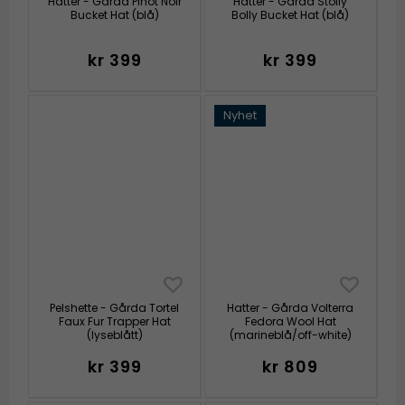
Hatter - Gårda Pinot Noir
Hatter - Gårda Stolly
Bucket Hat (blå)
Bolly Bucket Hat (blå)
kr 399
kr 399
Nyhet
Pelshette - Gårda Tortel
Hatter - Gårda Volterra
Faux Fur Trapper Hat
Fedora Wool Hat
(lyseblått)
(marineblå/off-white)
kr 399
kr 809