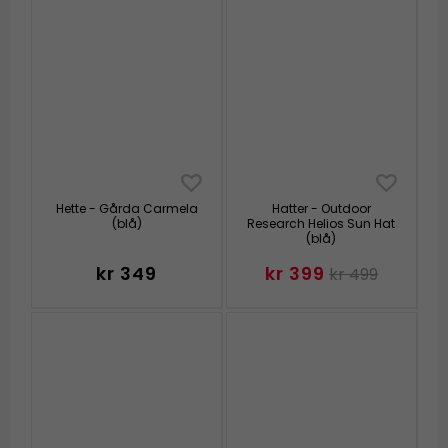
Hette - Gårda Carmela
Hatter - Outdoor
(blå)
Research Helios Sun Hat
(blå)
kr 349
kr 399
kr 499