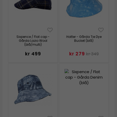
Sixpence / Flat cap -
Hatter - Gårda Tie Dye
Gårda Lazio Wool
Bucket (blå)
(blå/multi)
kr 499
kr 279
kr 349