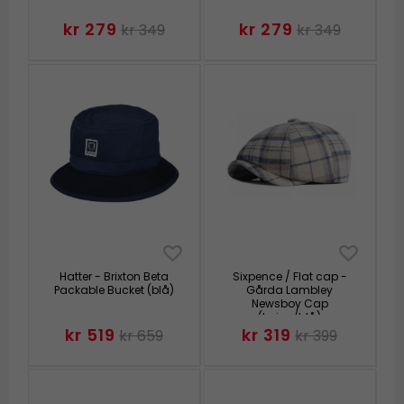
kr 279
kr 279
kr 349
kr 349
Hatter - Brixton Beta
Sixpence / Flat cap -
Packable Bucket (blå)
Gårda Lambley
Newsboy Cap
(beige/blå)
kr 519
kr 319
kr 659
kr 399