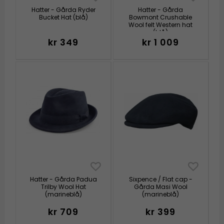
Hatter - Gårda Ryder
Hatter - Gårda
Bucket Hat (blå)
Bowmont Crushable
Wool felt Western hat
(blå)
kr 349
kr 1 009
Hatter - Gårda Padua
Sixpence / Flat cap -
Trilby Wool Hat
Gårda Masi Wool
(marineblå)
(marineblå)
kr 709
kr 399