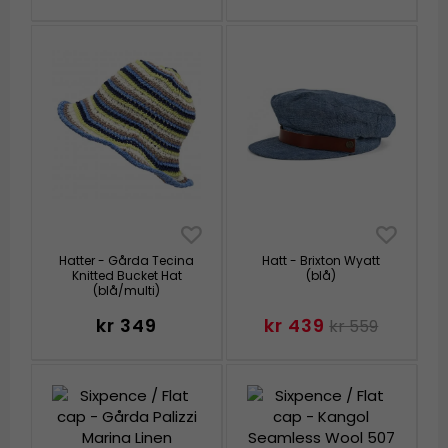
Hatter - Gårda Tecina
Hatt - Brixton Wyatt
Knitted Bucket Hat
(blå)
(blå/multi)
kr 349
kr 439
kr 559