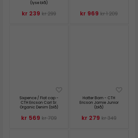
(lyse blå)
kr 239
kr 969
kr 299
kr 1 209
Sixpence / Flat cap -
Hatter Barn - CTH
CTH Ericson Carl Sr.
Ericson Jamie Junior
Organic Denim (blå)
(blå)
kr 569
kr 279
kr 709
kr 349