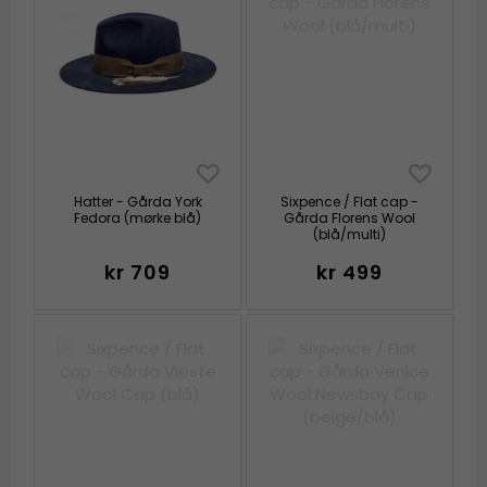
Hatter - Gårda York
Sixpence / Flat cap -
Fedora (mørke blå)
Gårda Florens Wool
(blå/multi)
kr 709
kr 499