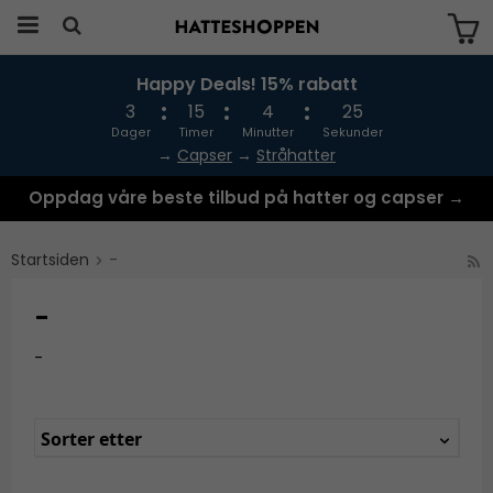
Happy Deals! 15% rabatt
Produktet har blitt lagt til i handlekurven
din
3
15
4
24
Dager
Timer
Minutter
Sekunder
→
Capser
→
Stråhatter
Oppdag våre beste tilbud på hatter og capser →
Startsiden
-
-
-
Sorter etter