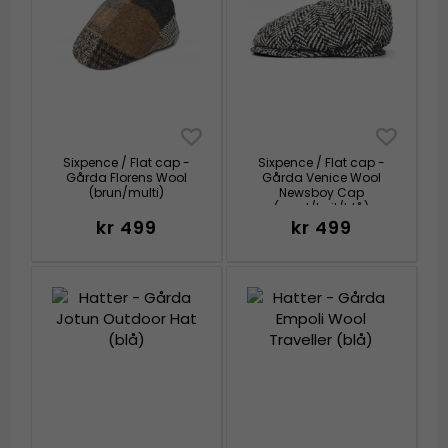
Sixpence / Flat cap -
Sixpence / Flat cap -
Gårda Florens Wool
Gårda Venice Wool
(brun/multi)
Newsboy Cap
(svart/hvit/blå)
kr 499
kr 499