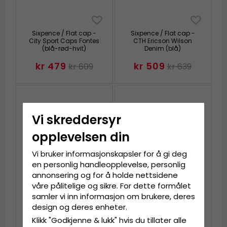
Sixpence / Flat cap -
Sixpence / Flat cap -
City Sport Caps Fontes
CTH Ericson Wilson
(blå-rød-hvit)
Denim (blå)
kr 479
kr 509
kr 609
kr 639
Vi skreddersyr
opplevelsen din
Vi bruker informasjonskapsler for å gi deg
en personlig handleopplevelse, personlig
annonsering og for å holde nettsidene
våre pålitelige og sikre. For dette formålet
samler vi inn informasjon om brukere, deres
Hatter - Gårda Quevedo
Sixpence / Flat cap -
design og deres enheter.
Panama (blå)
Mayser Paddy (brun-
Klikk "Godkjenne & lukk" hvis du tillater alle
blå)