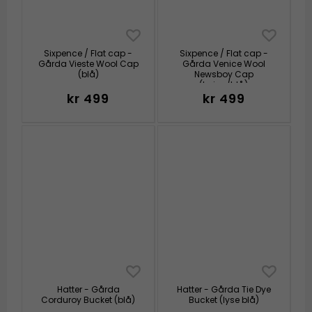
Sixpence / Flat cap -
Sixpence / Flat cap -
Gårda Vieste Wool Cap
Gårda Venice Wool
(blå)
Newsboy Cap
(beige/blå)
kr 499
kr 499
Hatter - Gårda
Hatter - Gårda Tie Dye
Corduroy Bucket (blå)
Bucket (lyse blå)