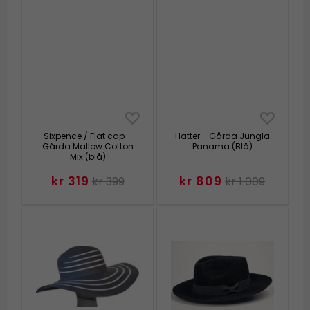
Sixpence / Flat cap -
Hatter - Gårda Jungla
Gårda Mallow Cotton
Panama (Blå)
Mix (blå)
kr 319
kr 809
kr 399
kr 1 009