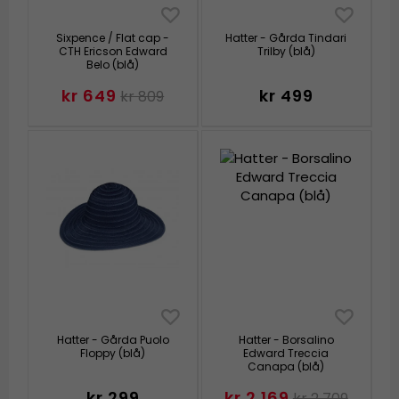
Sixpence / Flat cap -
Hatter - Gårda Tindari
CTH Ericson Edward
Trilby (blå)
Belo (blå)
kr 649
kr 499
kr 809
Hatter - Gårda Puolo
Hatter - Borsalino
Floppy (blå)
Edward Treccia
Canapa (blå)
kr 299
kr 2 169
kr 2 709