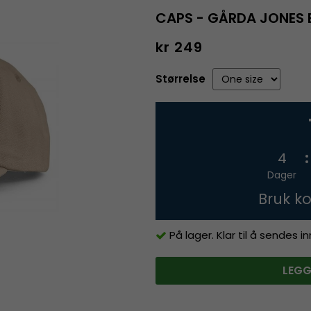
CAPS - GÅRDA JONES 
kr 249
Størrelse
4
Dager
Bruk k
På lager. Klar til å sendes 
LEGG