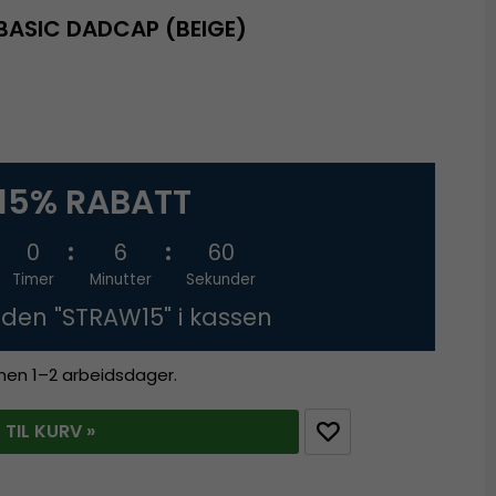
BASIC DADCAP (BEIGE)
15% RABATT
0
6
60
Timer
Minutter
Sekunder
oden "STRAW15" i kassen
innen 1–2 arbeidsdager.
 TIL KURV »