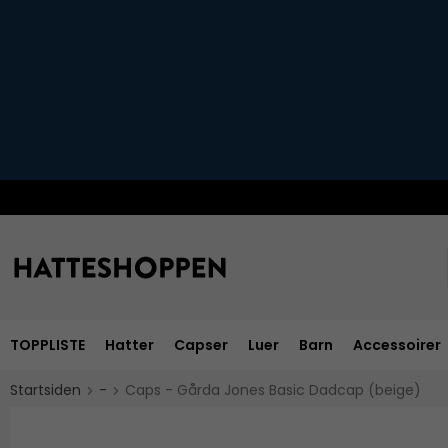
TOPPLISTE
Hatter
Capser
Luer
Barn
Accessoirer
Startsiden
-
Caps - Gårda Jones Basic Dadcap (beige)