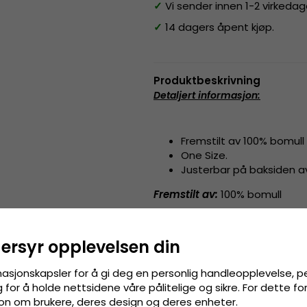
✓
Vi sender innen 1-2 virkedag
✓
14 dagers åpent kjøp.
Produktbeskrivning
Detaljert informasjon
:
Fremstilt av 100% bomull
One Size.
Justerbar på baksiden 
Fremstilt av:
100% bomull
Størrelsesguide
:
En størrelse som passe
dersyr opplevelsen din
masjonskapsler for å gi deg en personlig handleopplevelse, p
for å holde nettsidene våre pålitelige og sikre. For dette f
sjon om brukere, deres design og deres enheter.