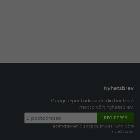
Nyhetsbrev
Oppgi e-postadressen din her for å
motta vårt nyhetsbrev.
REGISTRER
Informasjonen du oppgir, brukes kun til våre
nyhetsbrev.