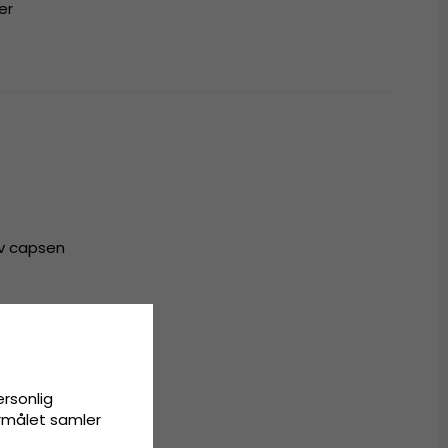
er
av capsen
r til alle
ersonlig
ormålet samler