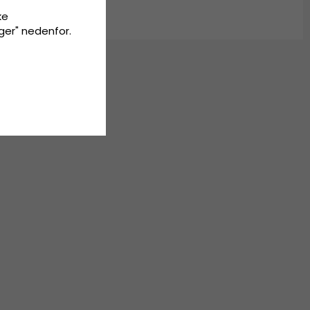
ke
inger" nedenfor.