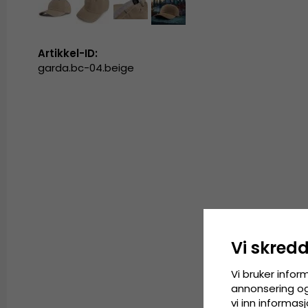
Artikkel-ID:
garda.bc-04.beige
Vi skred
Vi bruker infor
annonsering og 
vi inn informa