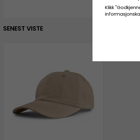
Klikk "Godkjenne
informasjonskaps
SENEST VISTE