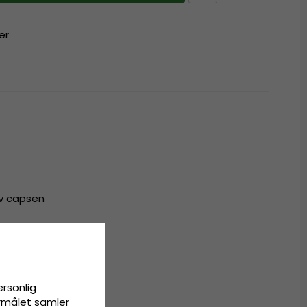
er
av capsen
r til alle
ersonlig
ormålet samler