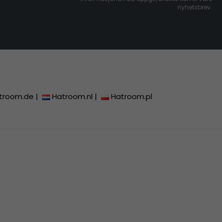
nyhetsbrev.
troom.de
|
Hatroom.nl
|
Hatroom.pl