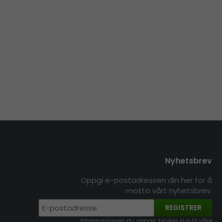
Nyhetsbrev
Oppgi e-postadressen din her for å
motta vårt nyhetsbrev.
REGISTRER
Informasjonen du oppgir, brukes kun til våre