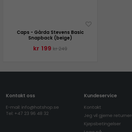
Caps - Gårda Stevens Basic
Snapback (beige)
kr 199
kr 249
Kontakt oss
Kundeservice
E-mail: info@hatshop.se
Kontakt
Tel:
+47 23 96 48 32
Jeg vil gjerne returne
Kjøpsbetingelser
Logg på