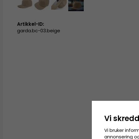
Artikkel-ID:
garda.bc-03.beige
Vi skred
Vi bruker infor
annonsering og 