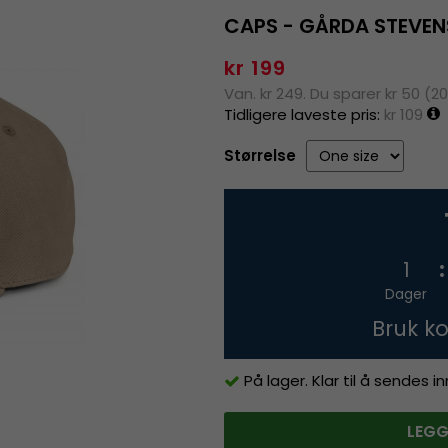
CAPS - GÅRDA STEVEN
kr 199
Van. kr 249. Du sparer kr 50 (2
Tidligere laveste pris:
kr 109
Størrelse
1
Dager
Bruk k
På lager. Klar til å sendes 
LEGG