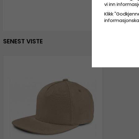
vi inn informa
Klikk "Godkjenne
informasjonskaps
SENEST VISTE