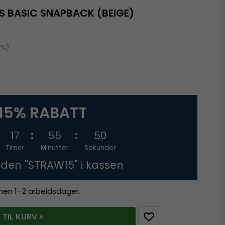
S BASIC SNAPBACK (BEIGE)
0%)
15% RABATT
17
55
50
Timer
Minutter
Sekunder
oden "STRAW15" i kassen
innen 1–2 arbeidsdager.
 TIL KURV »