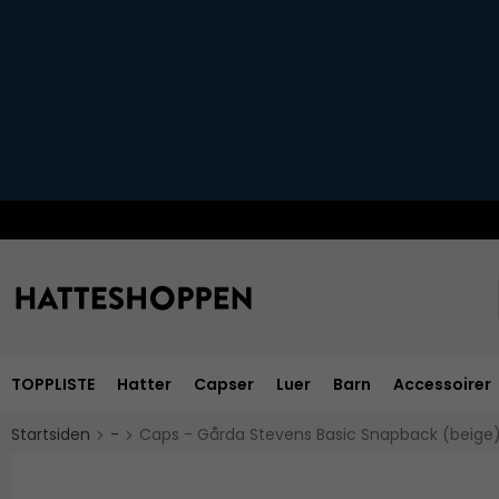
TOPPLISTE
Hatter
Capser
Luer
Barn
Accessoirer
Startsiden
-
Caps - Gårda Stevens Basic Snapback (beige