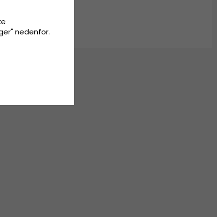
ke
inger" nedenfor.