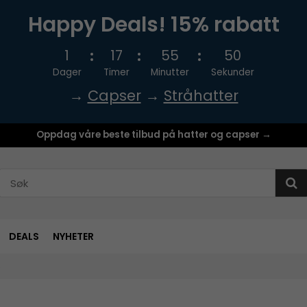
Happy Deals! 15% rabatt
1
17
55
50
Dager
Timer
Minutter
Sekunder
→
Capser
→
Stråhatter
Oppdag våre beste tilbud på hatter og capser →
DEALS
NYHETER
)