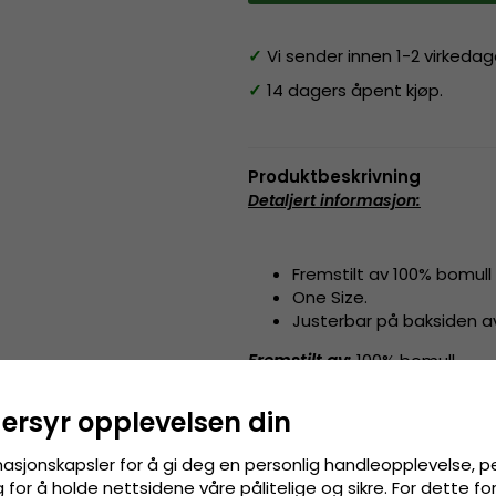
✓
Vi sender innen 1-2 virkedag
✓
14 dagers åpent kjøp.
Produktbeskrivning
Detaljert informasjon
:
Fremstilt av 100% bomull
One Size.
Justerbar på baksiden 
Fremstilt av:
100% bomull
dersyr opplevelsen din
Størrelsesguide
:
En størrelse som passe
masjonskapsler for å gi deg en personlig handleopplevelse, p
for å holde nettsidene våre pålitelige og sikre. For dette f