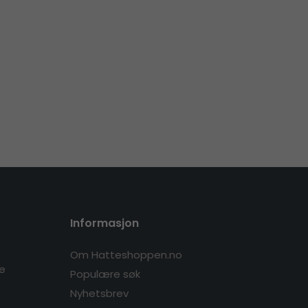
Informasjon
Om Hatteshoppen.no
re
Populære søk
Nyhetsbrev