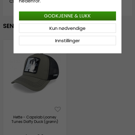
nedenfor.
CL/LOO/1/DAF6
GODKJENNE & LUKK
SENEST VISTE
Kun nødvendige
Innstillinger
Hette - Capslab Looney
Tunes Daffy Duck (grønn)