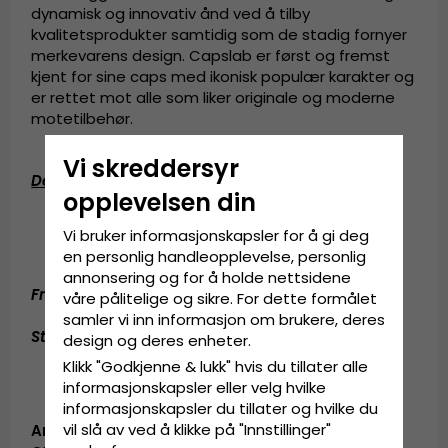
dynamisk og innovativ ånd ved å tilby
kvalitetsprodukter samtidig som de stadig fornyer
merkevarens design. Capslab er først og fremst
kjent for sine caps med ikonisk populær karakter og
er rettet mot alle som liker originale og moderne
motetilbehør.
Vi skreddersyr
Detaljert informasjon
:
opplevelsen din
One Size
Vi bruker informasjonskapsler for å gi deg
Justerbar på baksiden av capsen
en personlig handleopplevelse, personlig
annonsering og for å holde nettsidene
Fremstilt av:
Bomull / Polyester
våre pålitelige og sikre. For dette formålet
samler vi inn informasjon om brukere, deres
Størrelsesguide
:
En størrelse som passer til alle
design og deres enheter.
Klikk "Godkjenne & lukk" hvis du tillater alle
informasjonskapsler eller velg hvilke
informasjonskapsler du tillater og hvilke du
vil slå av ved å klikke på "Innstillinger"
Artikkel-ID: