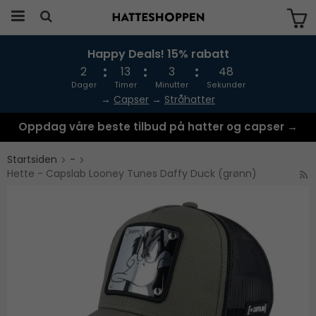
Happy Deals! 15% rabatt
Produktet har blitt lagt til i handlekurven
din
2
13
3
48
Dager
Timer
Minutter
Sekunder
→
Capser
→
Stråhatter
Oppdag våre beste tilbud på hatter og capser →
Startsiden
-
Hette - Capslab Looney Tunes Daffy Duck (grønn)