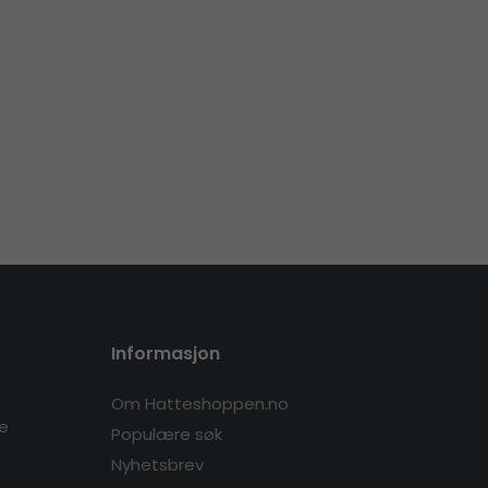
Informasjon
Om Hatteshoppen.no
re
Populære søk
Nyhetsbrev