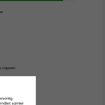
er
av capsen
r til alle
ersonlig
ormålet samler