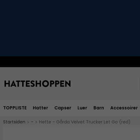
TOPPLISTE
Hatter
Capser
Luer
Barn
Accessoirer
Startsiden
-
Hette - Gårda Velvet Trucker Let Go (rød)