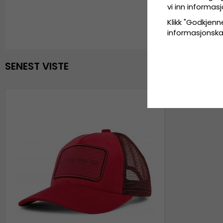
vi inn informa
Klikk "Godkjenne
informasjonskaps
SENEST VISTE