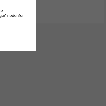
ke
inger" nedenfor.