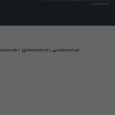
nyhetsbrev.
troom.de
|
Hatroom.nl
|
Hatroom.pl