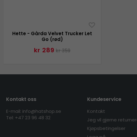
Hette - Gårda Velvet Trucker Let
Go (rød)
kr 289
kr 359
Kontakt oss
Kundeservice
E-mail: info@hatshop.se
Kontakt
Tel:
+47 23 96 48 32
Jeg vil gjerne returne
Kjøpsbetingelser
Logg på