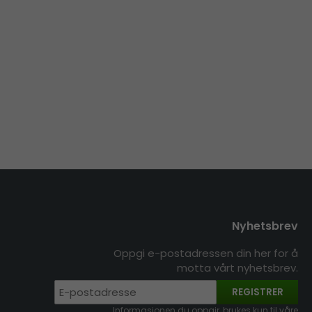
Nyhetsbrev
Oppgi e-postadressen din her for å
motta vårt nyhetsbrev.
REGISTRER
Informasjonen du oppgir, brukes kun til våre