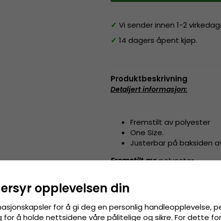
✓
Vi sender innen 1-2 virkedag
✓
14 dagers åpent kjøp.
Produktbeskrivning
Detaljert informasjon
:
Fremstilt av polyester
One Size.
Justerbar på baksiden 
Fremstilt av:
polyester
dersyr opplevelsen din
Størrelsesguide
:
En størrelse som passe
masjonskapsler for å gi deg en personlig handleopplevelse, p
for å holde nettsidene våre pålitelige og sikre. For dette f