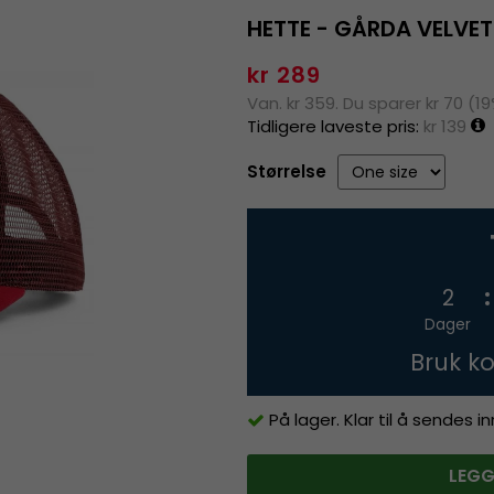
HETTE - GÅRDA VELVET
kr 289
Van. kr 359. Du sparer kr 70 (1
Tidligere laveste pris:
kr 139
Størrelse
2
Dager
Bruk k
På lager. Klar til å sendes 
LEGG