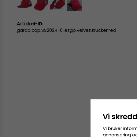
Artikkel-ID:
garda.cap.SS2024-6.letgo.velvet.trucker.red
Vi skred
Vi bruker infor
annonsering og 