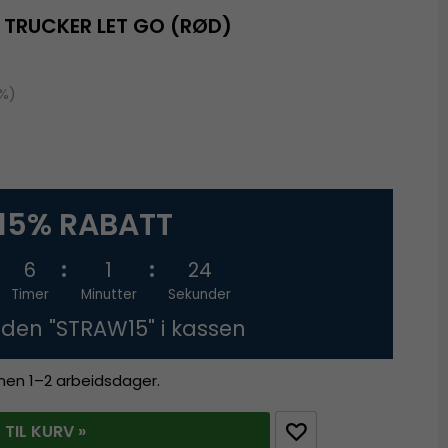
 TRUCKER LET GO (RØD)
9%)
15% RABATT
6
1
24
Timer
Minutter
Sekunder
oden "STRAW15" i kassen
innen 1–2 arbeidsdager.
 TIL KURV »