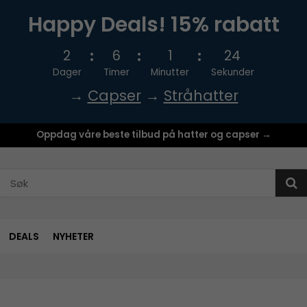
Happy Deals! 15% rabatt
2
6
1
24
Dager
Timer
Minutter
Sekunder
→
Capser
→
Stråhatter
Oppdag våre beste tilbud på hatter og capser →
DEALS
NYHETER