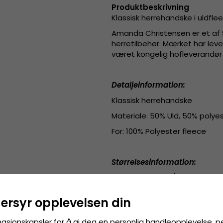
Produktbeskrivning
Klassisk herrehandske i uldfl
Amanda Christensen er et af 
herretilbehør. Mærket har leve
været kongelig hofleverandør 
Detaljeinformation:
Klassisk herrehandske
Materiale: 50% Uld, 50% polye
For: 100% Polyester fleece
Størrelsesinformation:
8 - 19,6-20,5 cm / 20-20,5 cm
8,5 - 20,6-21,5 cm / 20,5-21 cm
dersyr opplevelsen din
9 - 21,6-22,5 cm / 21-21,5 cm
masjonskapsler for å gi deg en personlig handleopplevelse, p