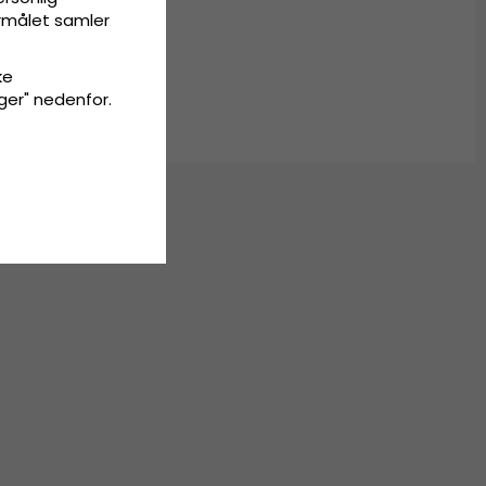
m
ormålet samler
ke
inger" nedenfor.