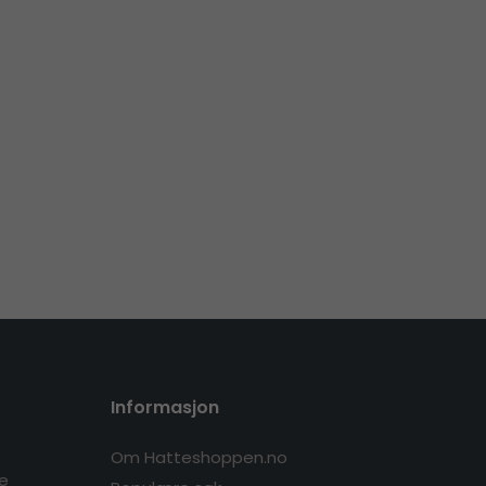
Informasjon
Om Hatteshoppen.no
re