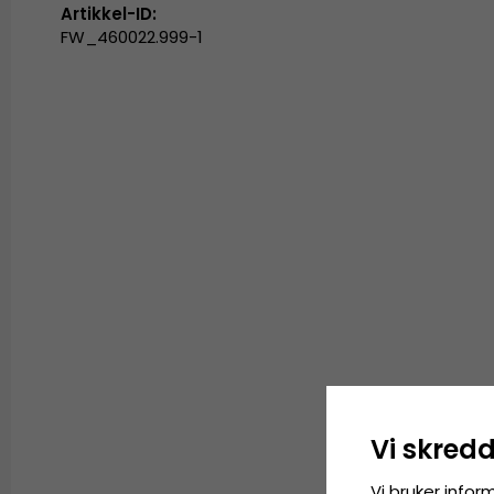
Artikkel-ID:
FW_460022.999-1
Vi skred
Vi bruker infor