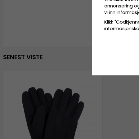
annonsering og 
vi inn informa
Klikk "Godkjenne
informasjonskaps
SENEST VISTE