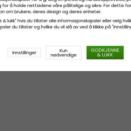
9,5 - 22,6-23,5 cm / 21,5-22 c
for å holde nettsidene våre pålitelige og sikre. For dette f
10 - >23 cm / >22 cm
sjon om brukere, deres design og deres enheter.
 & lukk" hvis du tillater alle informasjonskapsler eller velg hvil
ler du tillater og hvilke du vil slå av ved å klikke på "Innstill
GODKJENNE
Kun
Innstillinger
& LUKK
nødvendige