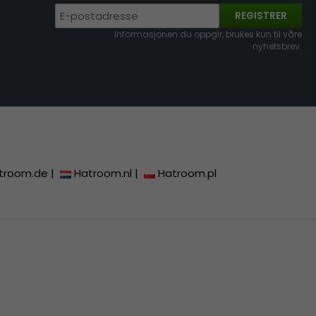
REGISTRER
Informasjonen du oppgir, brukes kun til våre
nyhetsbrev.
troom.de
|
Hatroom.nl
|
Hatroom.pl