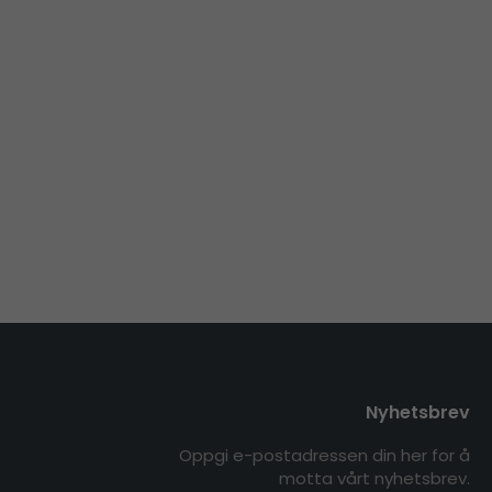
Nyhetsbrev
Oppgi e-postadressen din her for å
motta vårt nyhetsbrev.