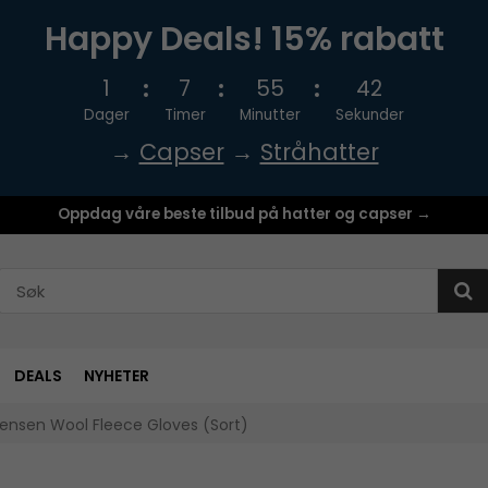
Happy Deals! 15% rabatt
1
7
55
41
Dager
Timer
Minutter
Sekunder
→
Capser
→
Stråhatter
Oppdag våre beste tilbud på hatter og capser →
DEALS
NYHETER
ensen Wool Fleece Gloves (Sort)