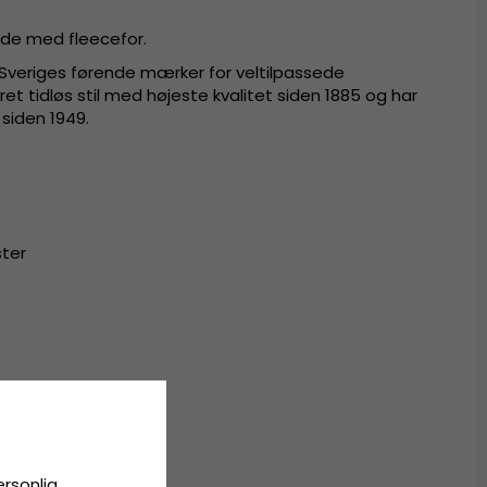
eede med fleecefor.
Sveriges førende mærker for veltilpassede
ret tidløs stil med højeste kvalitet siden 1885 og har
siden 1949.
ster
ersonlig