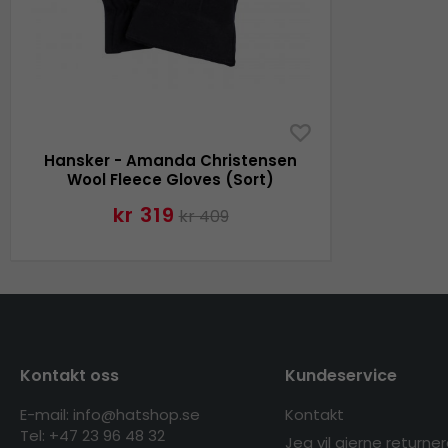
Hansker - Amanda Christensen
Wool Fleece Gloves (Sort)
kr 319
kr 409
Kontakt oss
Kundeservice
E-mail: info@hatshop.se
Kontakt
Tel:
+47 23 96 48 32
Jeg vil gjerne returne