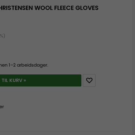
RISTENSEN WOOL FLEECE GLOVES
2%)
innen 1–2 arbeidsdager.
 TIL KURV »
er