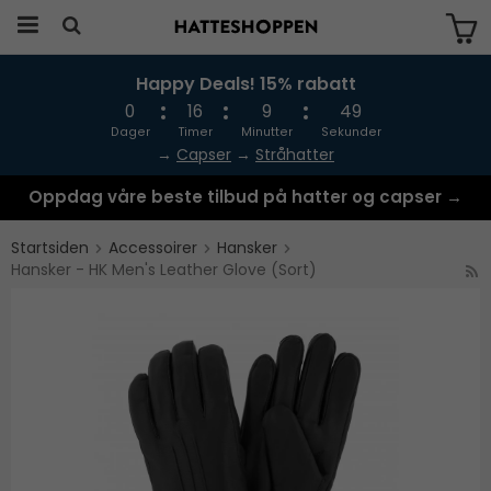
Happy Deals! 15% rabatt
Produktet har blitt lagt til i handlekurven
din
0
16
9
49
Dager
Timer
Minutter
Sekunder
→
Capser
→
Stråhatter
Oppdag våre beste tilbud på hatter og capser →
Startsiden
Accessoirer
Hansker
Hansker - HK Men's Leather Glove (Sort)