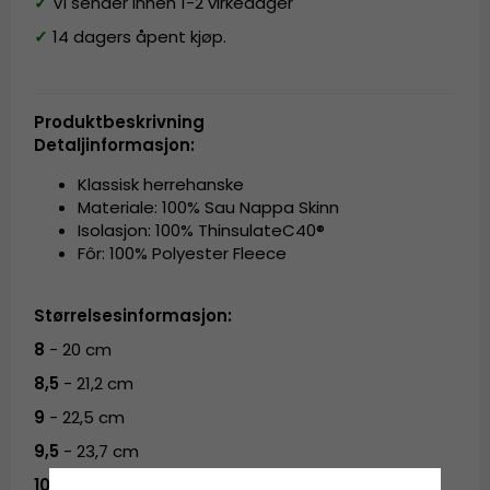
✓
Vi sender innen 1-2 virkedager
✓
14 dagers åpent kjøp.
Produktbeskrivning
Detaljinformasjon:
Klassisk herrehanske
Materiale: 100% Sau Nappa Skinn
Isolasjon: 100% ThinsulateC40®
Fôr: 100% Polyester Fleece
Størrelsesinformasjon:
8
- 20 cm
8,5
- 21,2 cm
9
- 22,5 cm
9,5
- 23,7 cm
10
- 25 cm