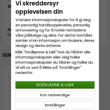
Vi skreddersyr
10,5
- 26,2 cm
opplevelsen din
Vi bruker informasjonskapsler for å gi deg
en personlig handleopplevelse, personlig
Artikkel-ID:
annonsering og for å holde nettsidene
FW_70881711.black-2
våre pålitelige og sikre. For dette formålet
samler vi inn informasjon om brukere, deres
design og deres enheter.
Klikk "Godkjenne & lukk" hvis du tillater alle
SENEST VISTE
informasjonskapsler eller velg hvilke
informasjonskapsler du tillater og hvilke du
vil slå av ved å klikke på "Innstillinger"
nedenfor.
GODKJENNE & LUKK
Kun nødvendige
Innstillinger