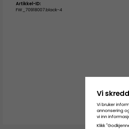
Artikkel-ID:
FW_70918007.black-4
Vi skred
Vi bruker infor
annonsering og 
vi inn informa
Klikk "Godkjenne