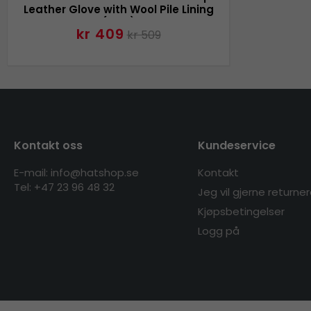
Leather Glove with Wool Pile Lining
(Sort)
kr 409
kr 509
Kontakt oss
Kundeservice
E-mail: info@hatshop.se
Kontakt
Tel:
+47 23 96 48 32
Jeg vil gjerne returne
Kjøpsbetingelser
Logg på