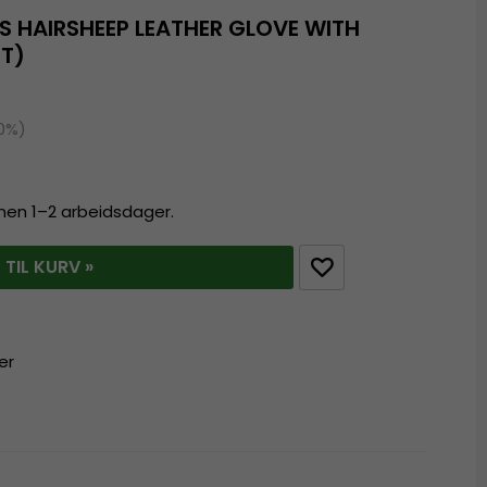
S HAIRSHEEP LEATHER GLOVE WITH
RT)
20%)
innen 1–2 arbeidsdager.
 TIL KURV »
er