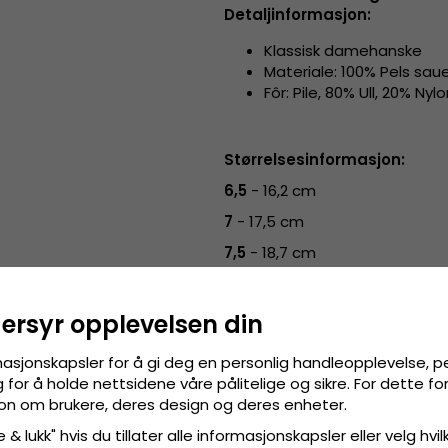
Detaljinformasjon:
Klassisk damehanske
Materiale: 100% Pels sau
Fôr: Pile, 80% Ull, 20% Nyl
Størrelsesinformasjon:
6,5
- 16,2 cm
7
- 17,5 cm
7,5
- 18,7 cm
8
- 20 cm
8,5
- 21,2 cm
dersyr opplevelsen din
masjonskapsler for å gi deg en personlig handleopplevelse, p
for å holde nettsidene våre pålitelige og sikre. For dette f
sjon om brukere, deres design og deres enheter.
 & lukk" hvis du tillater alle informasjonskapsler eller velg hvil