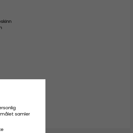
eskinn
on
ersonlig
ormålet samler
ke