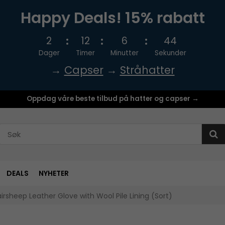
Happy Deals! 15% rabatt
2
12
6
43
Dager
Timer
Minutter
Sekunder
→
Capser
→
Stråhatter
Oppdag våre beste tilbud på hatter og capser →
DEALS
NYHETER
rsheep Leather Glove with Wool Pile Lining (Sort)