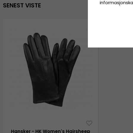
informasjonskaps
SENEST VISTE
Hansker - HK Women's Hairsheep