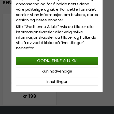
SENEST VISTE
annonsering og for å holde nettsidene
våre pålitelige og sikre. For dette formålet
samler vi inn informasjon om brukere, deres
design og deres enheter.
Klikk "Godkjenne & lukk" hvis du tillater alle
informasjonskapsler eller velg hvilke
informasjonskapsler du tillater og hvilke du
vil slå av ved å klikke på "Innstillinger"
nedenfor.
GODKJENNE & LUKK
Kun nødvendige
Nakkevarmer - Gårda
Innstillinger
Northern Outdoor (deep
brown)
kr 199