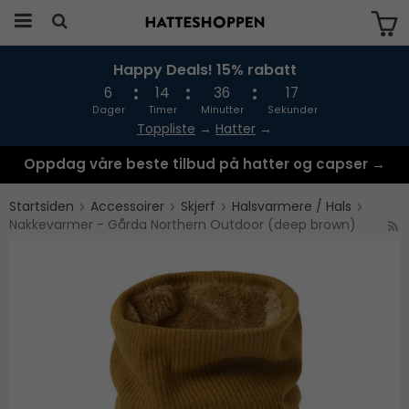
Happy Deals! 15% rabatt
Produktet har blitt lagt til i handlekurven
din
6
14
36
17
Dager
Timer
Minutter
Sekunder
Toppliste
→
Hatter
→
Oppdag våre beste tilbud på hatter og capser →
Startsiden
Accessoirer
Skjerf
Halsvarmere / Hals
Nakkevarmer - Gårda Northern Outdoor (deep brown)