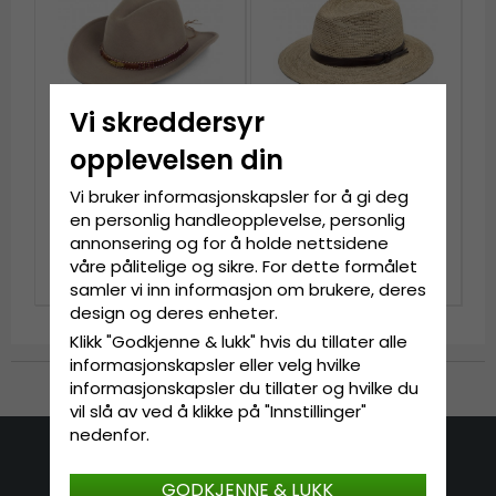
Vi skreddersyr
opplevelsen din
Vi bruker informasjonskapsler for å gi deg
Hatter - Gårda
Stråhatt - Gårda
Toquerville Crushable
Funchal Raffia Fedora
en personlig handleopplevelse, personlig
Wool felt Western hat
(lys natur/mørk brun)
annonsering og for å holde nettsidene
(beige)
kr 1 009
kr 709
våre pålitelige og sikre. For dette formålet
samler vi inn informasjon om brukere, deres
design og deres enheter.
Klikk "Godkjenne & lukk" hvis du tillater alle
informasjonskapsler eller velg hvilke
informasjonskapsler du tillater og hvilke du
Til kassen
vil slå av ved å klikke på "Innstillinger"
nedenfor.
Kontakt oss
GODKJENNE & LUKK