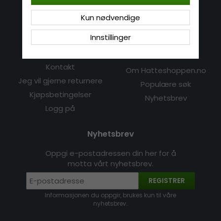
E-mail: info@hatshop.se
Kun nødvendige
Tel:
+47 23 96 48 32
Innstillinger
Kundeservice
Informasjon
Kontakt
Om Hatteshoppen.no
Jeg vil gjerne returnere
Populære søk
Kjøpsbetingelser
Nyhetsbrev
Logg på
Nyhetsbrev
Oppgi e-postadressen din her for å
motta vårt nyhetsbrev.
REGISTRER
Informasjonen du oppgir, brukes kun til våre
nyhetsbrev.