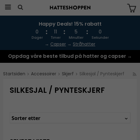
Happy Deals! 15% rabatt
Produktet har blitt lagt til i handlekurven
din
0
11
5
0
Dager
Timer
Minutter
Sekunder
→
Capser
→
Stråhatter
Oppdag våre beste tilbud på hatter og capser →
Startsiden
Accessoirer
Skjerf
Silkesjal / Pynteskjerf
SILKESJAL / PYNTESKJERF
Sorter etter