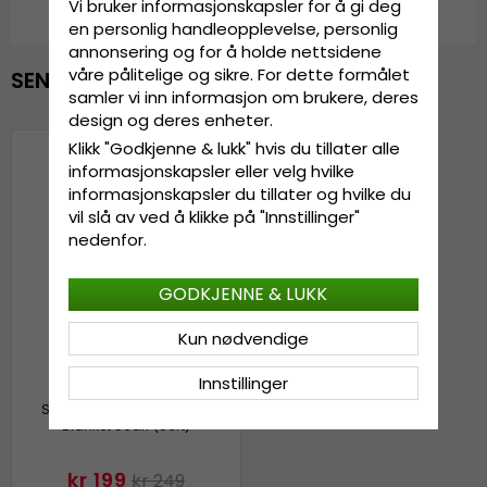
Vi bruker informasjonskapsler for å gi deg
en personlig handleopplevelse, personlig
annonsering og for å holde nettsidene
våre pålitelige og sikre. For dette formålet
SENEST VISTE
samler vi inn informasjon om brukere, deres
design og deres enheter.
Klikk "Godkjenne & lukk" hvis du tillater alle
informasjonskapsler eller velg hvilke
informasjonskapsler du tillater og hvilke du
vil slå av ved å klikke på "Innstillinger"
nedenfor.
GODKJENNE & LUKK
Kun nødvendige
Innstillinger
Skjerf - Gårda Soft Tassel
Blanket Scarf (Sort)
kr 199
kr 249