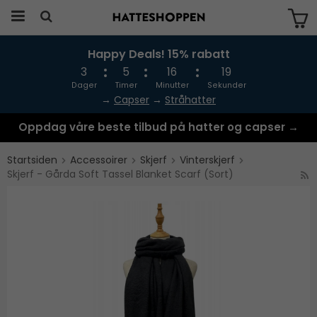
Happy Deals! 15% rabatt
Produktet har blitt lagt til i handlekurven
din
3
5
16
18
Dager
Timer
Minutter
Sekunder
→
Capser
→
Stråhatter
Oppdag våre beste tilbud på hatter og capser →
Startsiden
Accessoirer
Skjerf
Vinterskjerf
Skjerf - Gårda Soft Tassel Blanket Scarf (Sort)