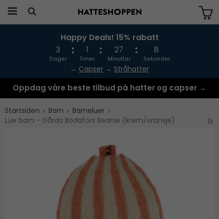
Happy Deals! 15% rabatt
Produktet har blitt lagt til i handlekurven
din
3
1
27
8
Dager
Timer
Minutter
Sekunder
→
Capser
→
Stråhatter
Oppdag våre beste tilbud på hatter og capser →
Startsiden
Barn
Barneluer
Lue barn - Gårda Bodafors Beanie (krem/oransje)