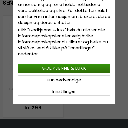
SENEST VISTE
annonsering og for å holde nettsidene
våre pålitelige og sikre. For dette formålet
samler vi inn informasjon om brukere, deres
design og deres enheter.
Klikk "Godkjenne & lukk" hvis du tillater alle
informasjonskapsler eller velg hvilke
informasjonskapsler du tillater og hvilke du
vil slå av ved å klikke på "Innstillinger"
nedenfor.
GODKJENNE & LUKK
Kun nødvendige
Lue barn - Gårda Bodafors
Innstillinger
Beanie (krem/oransje)
kr 299