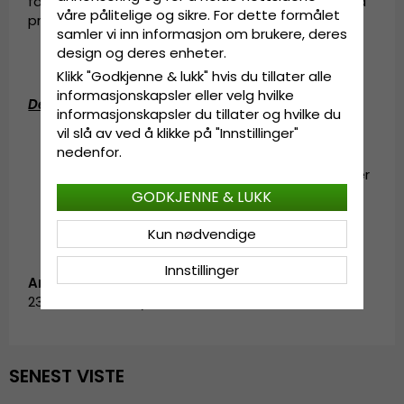
familiebedrift som fortsetter å lede bransjen med
våre pålitelige og sikre. For dette formålet
produkter beundret av kunder over hele verden.
samler vi inn informasjon om brukere, deres
design og deres enheter.
Klikk "Godkjenne & lukk" hvis du tillater alle
informasjonskapsler eller velg hvilke
Detaljert informasjon
:
informasjonskapsler du tillater og hvilke du
vil slå av ved å klikke på "Innstillinger"
Justerbar på baksiden av capsen
nedenfor.
Sammensetning
: 100% bomull
Størrelsesinformasjon
: Én størrelse – passer
de fleste.
GODKJENNE & LUKK
Kun nødvendige
Innstillinger
Artikkel-ID:
23005A-MHL.ArmyGreen
SENEST VISTE