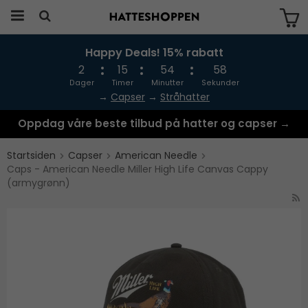
Happy Deals! 15% rabatt
Produktet har blitt lagt til i handlekurven
din
2
15
54
58
Dager
Timer
Minutter
Sekunder
→
Capser
→
Stråhatter
Oppdag våre beste tilbud på hatter og capser →
Startsiden
Capser
American Needle
Caps - American Needle Miller High Life Canvas Cappy
(armygrønn)