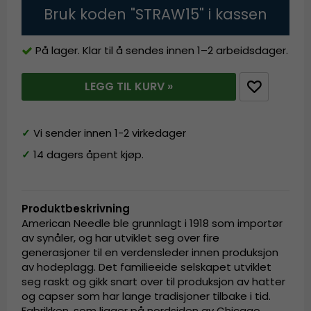
Bruk koden "STRAW15" i kassen
På lager. Klar til å sendes innen 1–2 arbeidsdager.
LEGG TIL KURV »
✓
Vi sender innen 1-2 virkedager
✓
14 dagers åpent kjøp.
Produktbeskrivning
American Needle ble grunnlagt i 1918 som importør
av synåler, og har utviklet seg over fire
generasjoner til en verdensleder innen produksjon
av hodeplagg. Det familieeide selskapet utviklet
seg raskt og gikk snart over til produksjon av hatter
og capser som har lange tradisjoner tilbake i tid.
Fabrikken, som ligger på nordsiden av Chicago,