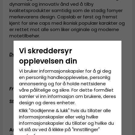
dynamisk og innovativ ånd ved å tilby
kvalitetsprodukter samtidig som de stadig fornyer
merkevarens design. Capslab er først og fremst
kjent for sine caps med ikonisk populær karakter og
er rettet mot alle som liker originale og moderne
motetilbehør.
Vi skreddersyr
Detaljert informasjon
:
opplevelsen din
One Size
Vi bruker informasjonskapsler for å gi deg
Justerbar på baksiden av capsen
en personlig handleopplevelse, personlig
annonsering og for å holde nettsidene
Fremstilt av:
Bomull / Polyester
våre pålitelige og sikre. For dette formålet
samler vi inn informasjon om brukere, deres
Størrelsesguide
:
En størrelse som passer til alle
design og deres enheter.
Klikk "Godkjenne & lukk" hvis du tillater alle
informasjonskapsler eller velg hvilke
informasjonskapsler du tillater og hvilke du
vil slå av ved å klikke på "Innstillinger"
Artikkel-ID: