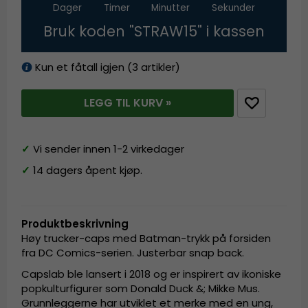
Dager
Timer
Minutter
Sekunder
Bruk koden "STRAW15" i kassen
Kun et fåtall igjen (3 artikler)
LEGG TIL KURV »
✓
Vi sender innen 1-2 virkedager
✓
14 dagers åpent kjøp.
Produktbeskrivning
Høy trucker-caps med Batman-trykk på forsiden
fra DC Comics-serien. Justerbar snap back.
Capslab ble lansert i 2018 og er inspirert av ikoniske
popkulturfigurer som Donald Duck &; Mikke Mus.
Grunnleggerne har utviklet et merke med en ung,