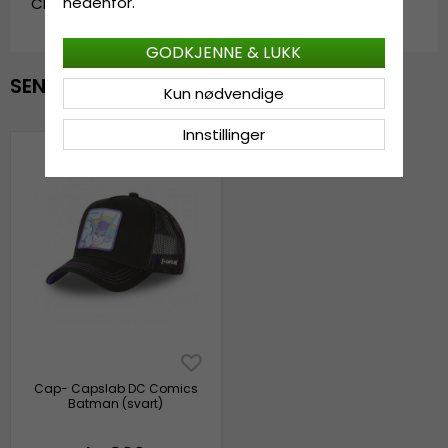
nedenfor.
CL_CL/DC5/1/CAS/VIN1.batman-black
GODKJENNE & LUKK
SENEST VISTE
Kun nødvendige
Innstillinger
Cap- Capslab DC Comics
Batman (svart)