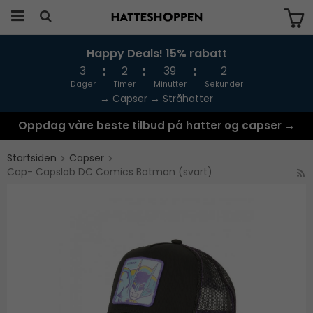
Happy Deals! 15% rabatt
Produktet har blitt lagt til i handlekurven
din
3
2
39
2
Dager
Timer
Minutter
Sekunder
→
Capser
→
Stråhatter
Oppdag våre beste tilbud på hatter og capser →
Startsiden
Capser
Cap- Capslab DC Comics Batman (svart)