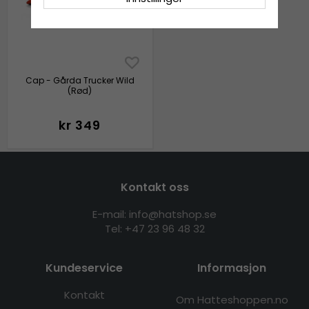
Cap - Gårda Trucker Wild
(Rød)
kr 349
Kontakt oss
E-mail: info@hatshop.se
Tel:
+47 23 96 48 32
Kundeservice
Informasjon
Kontakt
Om Hatteshoppen.no