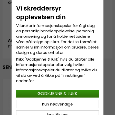
Størrelsesguide
:
En størrelse som passer til alle
Vi skreddersyr
opplevelsen din
Vi bruker informasjonskapsler for å gi deg
en personlig handleopplevelse, personlig
annonsering og for å holde nettsidene
Artikkel-ID:
våre pålitelige og sikre. For dette formålet
garda.cap.trucker.wild-white/red
samler vi inn informasjon om brukere, deres
design og deres enheter.
Klikk "Godkjenne & lukk" hvis du tillater alle
informasjonskapsler eller velg hvilke
SENEST VISTE
informasjonskapsler du tillater og hvilke du
vil slå av ved å klikke på "Innstillinger"
nedenfor.
GODKJENNE & LUKK
Kun nødvendige
Innstillinger