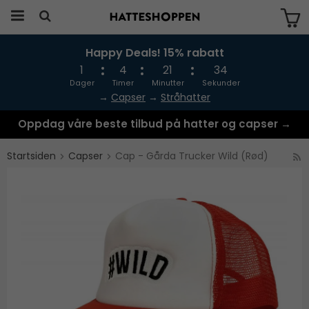
Happy Deals! 15% rabatt
Produktet har blitt lagt til i handlekurven
din
1
4
21
34
Dager
Timer
Minutter
Sekunder
→
Capser
→
Stråhatter
Oppdag våre beste tilbud på hatter og capser →
Startsiden
Capser
Cap - Gårda Trucker Wild (Rød)