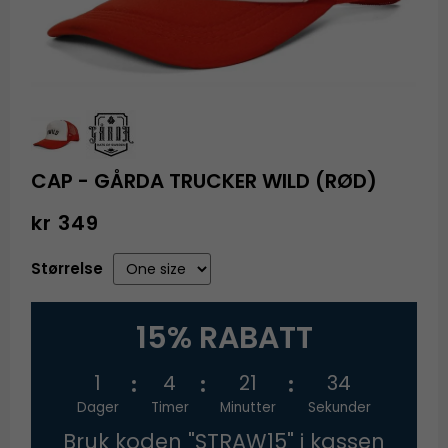
CAP - GÅRDA TRUCKER WILD (RØD)
kr 349
Størrelse
15% RABATT
1
4
21
34
Dager
Timer
Minutter
Sekunder
Bruk koden "STRAW15" i kassen