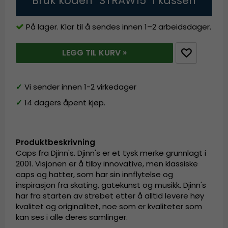
Bruk koden "STRAW15" i kassen
På lager. Klar til å sendes innen 1–2 arbeidsdager.
LEGG TIL KURV »
✓
Vi sender innen 1-2 virkedager
✓
14 dagers åpent kjøp.
Produktbeskrivning
Caps fra Djinn's. Djinn's er et tysk merke grunnlagt i
2001. Visjonen er å tilby innovative, men klassiske
caps og hatter, som har sin innflytelse og
inspirasjon fra skating, gatekunst og musikk. Djinn's
har fra starten av strebet etter å alltid levere høy
kvalitet og originalitet, noe som er kvaliteter som
kan ses i alle deres samlinger.