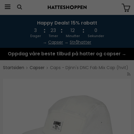
Happy Deals! 15% rabatt
Produktet har blitt lagt til i handlekurven
din
3
23
11
59
Dager
Timer
Minutter
Sekunder
→
Capser
→
Stråhatter
Oppdag våre beste tilbud på hatter og capser →
Startsiden
Capser
Caps - Djinn's DNC Fab Mix Cap (hvit)