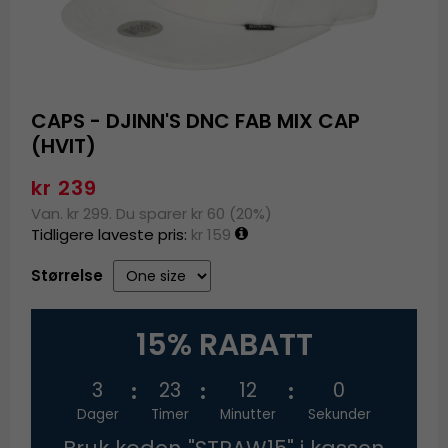
CAPS - DJINN'S DNC FAB MIX CAP
(HVIT)
kr 239
Van. kr 299. Du sparer kr 60 (20%)
Tidligere laveste pris:
kr 159
Størrelse
15% RABATT
3
23
11
59
Dager
Timer
Minutter
Sekunder