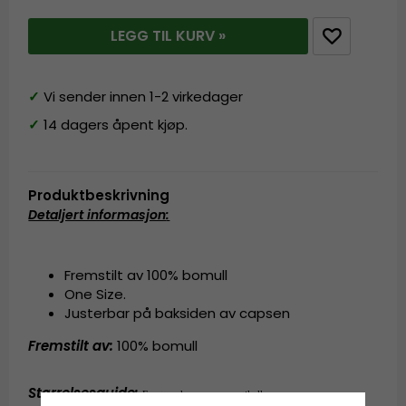
LEGG TIL KURV »
✓
Vi sender innen 1-2 virkedager
✓
14 dagers åpent kjøp.
Produktbeskrivning
Detaljert informasjon
:
Fremstilt av 100% bomull
One Size.
Justerbar på baksiden av capsen
Fremstilt av:
100% bomull
Størrelsesguide
:
En størrelse som passer til alle