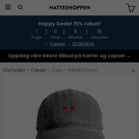
Happy Deals! 15% rabatt
Produktet har blitt lagt til i handlekurven
din
1
0
9
16
Dager
Timer
Minutter
Sekunder
→
Capser
→
Stråhatter
Oppdag våre beste tilbud på hatter og capser →
Startsiden
Capser
Caps - Gårda Cherry