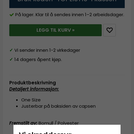
På lager. Klar til å sendes innen 1–2 arbeidsdager.
LEGG TIL KURV »
✓
Vi sender innen 1-2 virkedager
✓
14 dagers åpent kjøp.
Produktbeskrivning
Detaljert informasjon
:
One Size
Justerbar på baksiden av capsen
Fremstilt av:
Bomull / Polyester