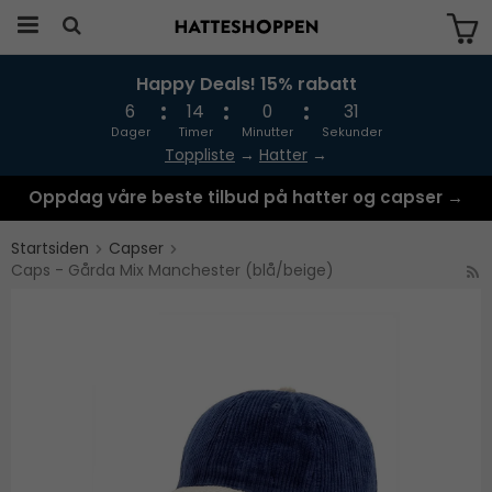
Happy Deals! 15% rabatt
Produktet har blitt lagt til i handlekurven
din
6
14
0
31
Dager
Timer
Minutter
Sekunder
Toppliste
→
Hatter
→
Oppdag våre beste tilbud på hatter og capser →
Startsiden
Capser
Caps - Gårda Mix Manchester (blå/beige)