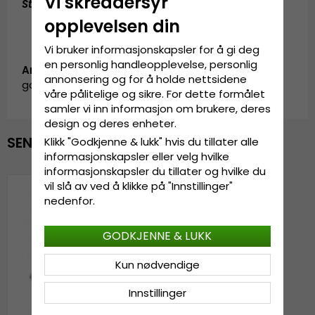
Vi skreddersyr
Størrelsesguide
:
En størrelse som passer til alle
opplevelsen din
Vi bruker informasjonskapsler for å gi deg
en personlig handleopplevelse, personlig
Artikkel-ID:
annonsering og for å holde nettsidene
garda.cap.mix.blue-beige
våre pålitelige og sikre. For dette formålet
samler vi inn informasjon om brukere, deres
design og deres enheter.
SENEST VISTE
Klikk "Godkjenne & lukk" hvis du tillater alle
informasjonskapsler eller velg hvilke
informasjonskapsler du tillater og hvilke du
vil slå av ved å klikke på "Innstillinger"
nedenfor.
GODKJENNE & LUKK
Kun nødvendige
Innstillinger