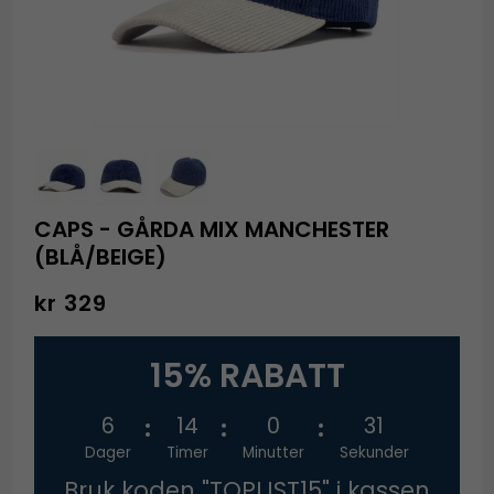
CAPS - GÅRDA MIX MANCHESTER
(BLÅ/BEIGE)
kr 329
15% RABATT
6
14
0
31
Dager
Timer
Minutter
Sekunder
Bruk koden "TOPLIST15" i kassen