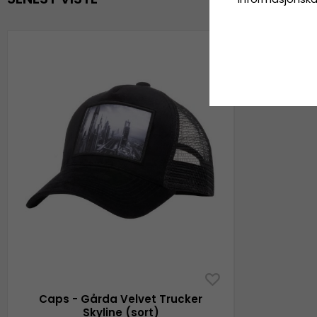
Caps - Gårda Velvet Trucker
Skyline (sort)