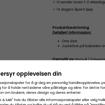
✓
Vi sender innen 1-2 virkedag
✓
14 dagers åpent kjøp.
Produktbeskrivning
Detaljert informasjon:
One Size
Justerbar på baksiden 
Fremstilt av:
Bomull / Polyest
Størrelsesguide
:
En størrelse s
dersyr opplevelsen din
masjonskapsler for å gi deg en personlig handleopplevelse, p
for å holde nettsidene våre pålitelige og sikre. For dette f
sjon om brukere, deres design og deres enheter.
 & lukk" hvis du tillater alle informasjonskapsler eller velg hvil
ler du tillater og hvilke du vil slå av ved å klikke på "Innstill