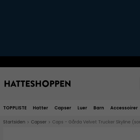
TOPPLISTE
Hatter
Capser
Luer
Barn
Accessoirer
Startsiden
Capser
Caps - Gårda Velvet Trucker Skyline (so