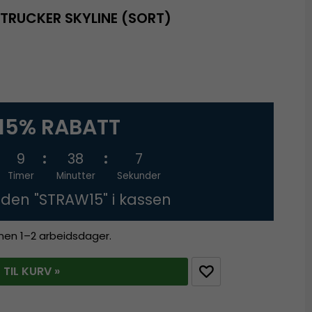
TRUCKER SKYLINE (SORT)
15% RABATT
9
38
7
Timer
Minutter
Sekunder
oden "STRAW15" i kassen
innen 1–2 arbeidsdager.
 TIL KURV »