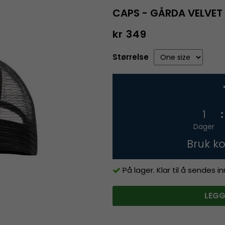
CAPS - GÅRDA VELVET 
kr 349
Størrelse
1
Dager
Bruk k
På lager. Klar til å sendes 
LEGG