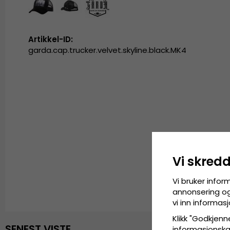
Artikkel-ID:
garda.cap.trucker.velvet.skyline.black.MK4
Vi skred
Vi bruker infor
annonsering og 
vi inn informa
Klikk "Godkjenne
SENEST VISTE
informasjonskaps