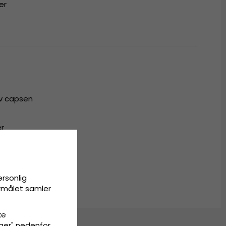
er
av capsen
er
om passer til alle
ersonlig
ormålet samler
ke
inger" nedenfor.