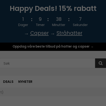
Happy Deals! 15% rabatt
1
9
38
7
Dager
Timer
Minutter
Sekunder
→
Capser
→
Stråhatter
Oppdag våre beste tilbud på hatter og capser →
DEALS
NYHETER
rt)