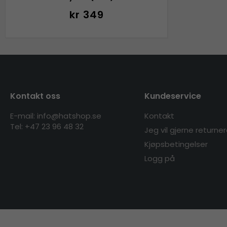
kr 349
Kontakt oss
Kundeservice
E-mail: info@hatshop.se
Kontakt
Tel:
+47 23 96 48 32
Jeg vil gjerne returne
Kjøpsbetingelser
Logg på