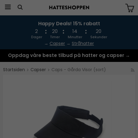
Happy Deals! 15% rabatt
Produktet har blitt lagt til i handlekurven
din
2
20
14
20
Dager
Timer
Minutter
Sekunder
→
Capser
→
Stråhatter
Oppdag våre beste tilbud på hatter og capser →
Startsiden
Capser
Caps - Gårda Visor (sort)