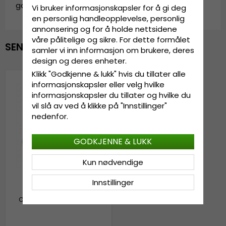
garda.cap.visor.black
Vi bruker informasjonskapsler for å gi deg
en personlig handleopplevelse, personlig
annonsering og for å holde nettsidene
våre pålitelige og sikre. For dette formålet
SENEST VISTE
samler vi inn informasjon om brukere, deres
design og deres enheter.
Klikk "Godkjenne & lukk" hvis du tillater alle
informasjonskapsler eller velg hvilke
informasjonskapsler du tillater og hvilke du
vil slå av ved å klikke på "Innstillinger"
nedenfor.
GODKJENNE & LUKK
Kun nødvendige
Innstillinger
Caps - Gårda Visor (sort)