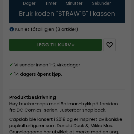
Dager
Timer
Minutter
Sekunder
Bruk koden "STRAW15" i kassen
Kun et fåtall igjen (3 artikler)
LEGG TIL KURV »
✓
Vi sender innen 1-2 virkedager
✓
14 dagers åpent kjøp.
Produktbeskrivning
Høy trucker-caps med Batman-trykk på forsiden
fra DC Comics-serien. Justerbar snap back.
Capslab ble lansert i 2018 og er inspirert av ikoniske
popkulturfigurer som Donald Duck &; Mikke Mus.
Grunnleggerne har utviklet et merke med en ung,