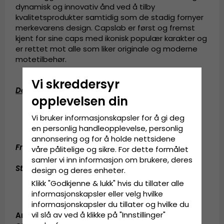
dynamisk og innovativ ånd ved å tilby
kvalitetsprodukter samtidig som de stadig fornyer
merkevarens design. Capslab er først og fremst
kjent for sine caps med ikonisk populær karakter og
er rettet mot alle som liker originale og moderne
motetilbehør.
Vi skreddersyr
Detaljert informasjon
:
opplevelsen din
One Size
Vi bruker informasjonskapsler for å gi deg
Justerbar på baksiden av capsen
en personlig handleopplevelse, personlig
annonsering og for å holde nettsidene
Fremstilt av:
Bomull / Polyester
våre pålitelige og sikre. For dette formålet
samler vi inn informasjon om brukere, deres
Størrelsesguide
:
En størrelse som passer til alle
design og deres enheter.
Klikk "Godkjenne & lukk" hvis du tillater alle
informasjonskapsler eller velg hvilke
informasjonskapsler du tillater og hvilke du
vil slå av ved å klikke på "Innstillinger"
Artikkel-ID: