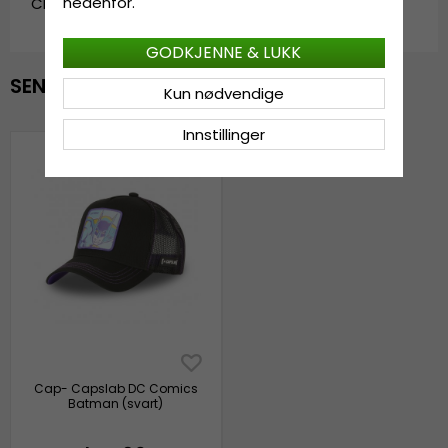
nedenfor.
CL_CL/DC5/1/CAS/VIN1.batman-black
GODKJENNE & LUKK
SENEST VISTE
Kun nødvendige
Innstillinger
Cap- Capslab DC Comics
Batman (svart)