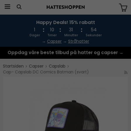
Happy Deals! 15% rabatt
Produktet har blitt lagt til i handlekurven
din
1
10
31
54
Dager
Timer
Minutter
Sekunder
→
Capser
→
Stråhatter
Oppdag våre beste tilbud på hatter og capser →
Startsiden
Capser
Capslab
Cap- Capslab DC Comics Batman (svart)