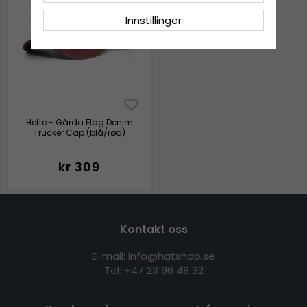
Innstillinger
Hette - Gårda Flag Denim
Trucker Cap (blå/rød)
kr 309
Kontakt oss
E-mail: info@hatshop.se
Tel:
+47 23 96 48 32