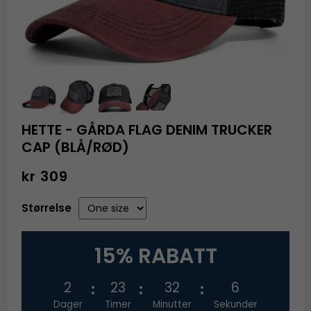
HETTE - GÅRDA FLAG DENIM TRUCKER
CAP (BLÅ/RØD)
kr 309
Størrelse
15% RABATT
2
23
32
6
Dager
Timer
Minutter
Sekunder