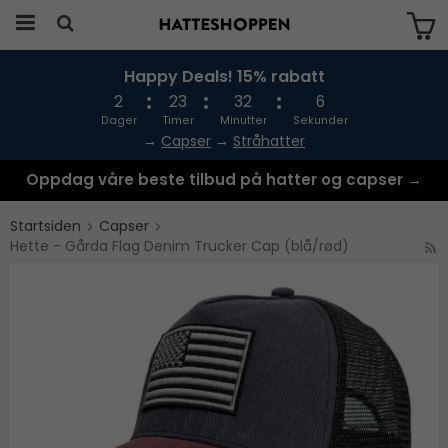
Happy Deals! 15% rabatt
Produktet har blitt lagt til i handlekurven
din
2
23
32
6
Dager
Timer
Minutter
Sekunder
→
Capser
→
Stråhatter
Oppdag våre beste tilbud på hatter og capser →
Startsiden
Capser
Hette - Gårda Flag Denim Trucker Cap (blå/rød)