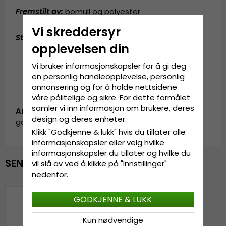
Fremstilt av:
bomull og polyester
Vi skreddersyr
Størrelsesguide
:
En størrelse som passer til alle
opplevelsen din
Vi bruker informasjonskapsler for å gi deg
en personlig handleopplevelse, personlig
annonsering og for å holde nettsidene
våre pålitelige og sikre. For dette formålet
samler vi inn informasjon om brukere, deres
Artikkel-ID:
design og deres enheter.
garda.cap.1112012.1.flag.trucker.blue/red
Klikk "Godkjenne & lukk" hvis du tillater alle
informasjonskapsler eller velg hvilke
informasjonskapsler du tillater og hvilke du
SENEST VISTE
vil slå av ved å klikke på "Innstillinger"
nedenfor.
GODKJENNE & LUKK
Kun nødvendige