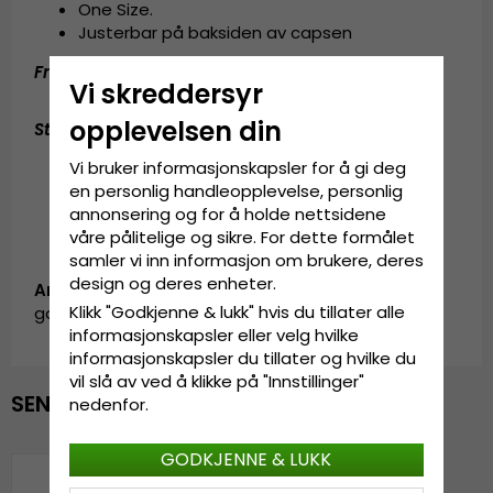
One Size.
Justerbar på baksiden av capsen
Fremstilt av:
bomull og polyester
Vi skreddersyr
opplevelsen din
Størrelsesguide
:
En størrelse som passer til alle
Vi bruker informasjonskapsler for å gi deg
en personlig handleopplevelse, personlig
annonsering og for å holde nettsidene
våre pålitelige og sikre. For dette formålet
samler vi inn informasjon om brukere, deres
design og deres enheter.
Artikkel-ID:
Klikk "Godkjenne & lukk" hvis du tillater alle
garda.cap.X089407.5.marble.baseball.pink/grey
informasjonskapsler eller velg hvilke
informasjonskapsler du tillater og hvilke du
vil slå av ved å klikke på "Innstillinger"
SENEST VISTE
nedenfor.
GODKJENNE & LUKK