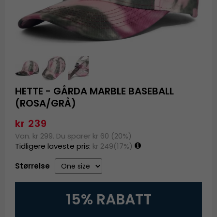
HETTE - GÅRDA MARBLE BASEBALL
(ROSA/GRÅ)
kr 239
Van. kr 299. Du sparer kr 60 (20%)
Tidligere laveste pris:
kr 249
(17%)
Størrelse
15% RABATT