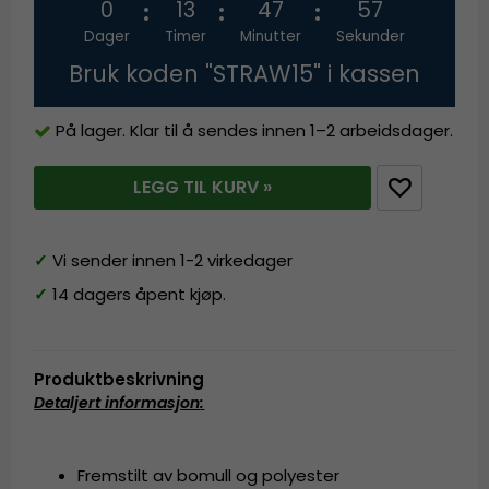
0
13
47
57
Dager
Timer
Minutter
Sekunder
Bruk koden "STRAW15" i kassen
På lager. Klar til å sendes innen 1–2 arbeidsdager.
LEGG TIL KURV »
✓
Vi sender innen 1-2 virkedager
✓
14 dagers åpent kjøp.
Produktbeskrivning
Detaljert informasjon
:
Fremstilt av bomull og polyester