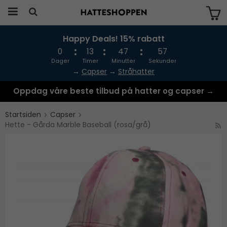
Happy Deals! 15% rabatt
Produktet har blitt lagt til i handlekurven
din
0
13
47
57
Dager
Timer
Minutter
Sekunder
→
Capser
→
Stråhatter
Oppdag våre beste tilbud på hatter og capser →
Startsiden
Capser
Hette - Gårda Marble Baseball (rosa/grå)