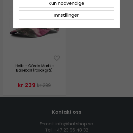
Kun nødvendige
Innstillinger
Hette - Gårda Marble
Baseball (rosa/grå)
kr 239
kr 299
Kontakt oss
E-mail: info@hatshop.se
Tel:
+47 23 96 48 32