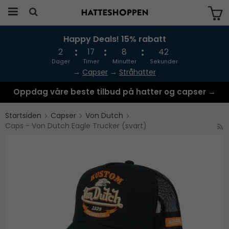
Happy Deals! 15% rabatt
Produktet har blitt lagt til i handlekurven
din
2
17
8
42
Dager
Timer
Minutter
Sekunder
→
Capser
→
Stråhatter
Oppdag våre beste tilbud på hatter og capser →
Startsiden
Capser
Von Dutch
Caps - Von Dutch Eagle Trucker (svart)