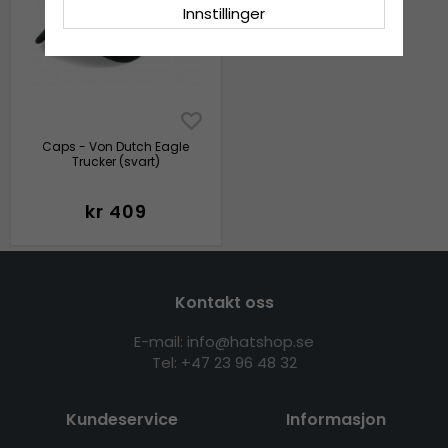
Innstillinger
Caps - Von Dutch Eagle
Trucker (svart)
kr 409
Kontakt oss
E-mail: info@hatshop.se
Tel:
+47 23 96 48 32
Kundeservice
Informasjon