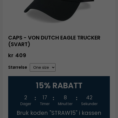
CAPS - VON DUTCH EAGLE TRUCKER
(SVART)
kr 409
Størrelse
15% RABATT
2
17
8
42
Dager
Timer
Minutter
Sekunder
Bruk koden "STRAW15" i kassen