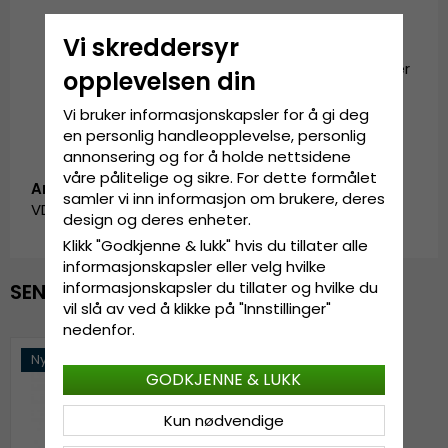
Justerbar på baksiden av capsen
Vi skreddersyr
Sammensetning
: 100% bomull
Størrelsesinformasjon
: Én størrelse – passer
opplevelsen din
de fleste
Vi bruker informasjonskapsler for å gi deg
en personlig handleopplevelse, personlig
annonsering og for å holde nettsidene
våre pålitelige og sikre. For dette formålet
Artikkel-ID:
samler vi inn informasjon om brukere, deres
VD/0/CAS1/EAG/BLK
design og deres enheter.
Klikk "Godkjenne & lukk" hvis du tillater alle
informasjonskapsler eller velg hvilke
informasjonskapsler du tillater og hvilke du
SENEST VISTE
vil slå av ved å klikke på "Innstillinger"
nedenfor.
Nyhet
GODKJENNE & LUKK
Kun nødvendige