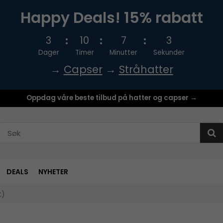
Happy Deals! 15% rabatt
3
10
7
3
Dager
Timer
Minutter
Sekunder
→
Capser
→
Stråhatter
Oppdag våre beste tilbud på hatter og capser →
DEALS
NYHETER
t)