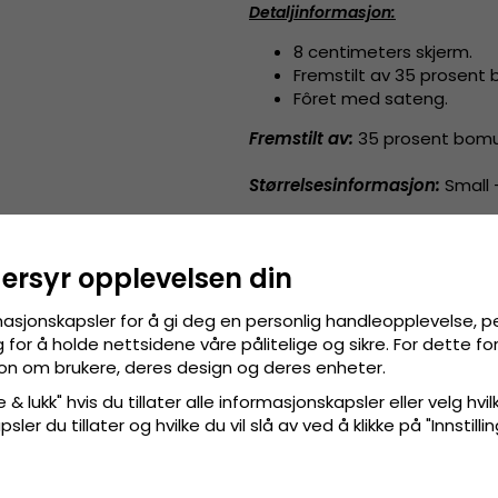
Detaljinformasjon
:
8 centimeters skjerm.
Fremstilt av
35 prosent b
Fôret med sateng.
Fremstilt av:
35 prosent bomul
Størrelsesinformasjon
:
Small 
dersyr opplevelsen din
masjonskapsler for å gi deg en personlig handleopplevelse, p
for å holde nettsidene våre pålitelige og sikre. For dette f
sjon om brukere, deres design og deres enheter.
 & lukk" hvis du tillater alle informasjonskapsler eller velg hvil
ler du tillater og hvilke du vil slå av ved å klikke på "Innstill