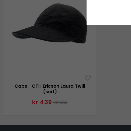
Caps - CTH Ericson Laura Twill
(sort)
kr 439
kr 559