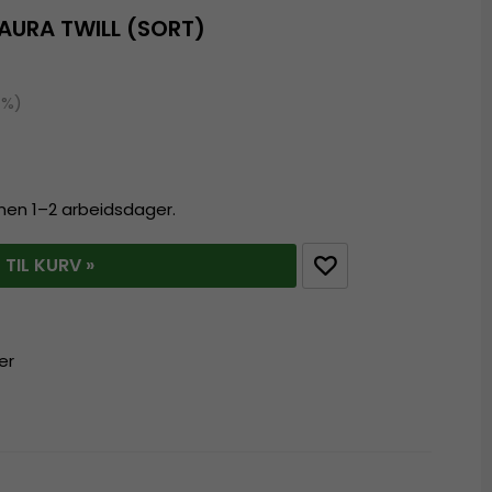
AURA TWILL (SORT)
1%)
innen 1–2 arbeidsdager.
 TIL KURV »
er