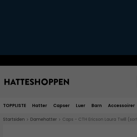
TOPPLISTE
Hatter
Capser
Luer
Barn
Accessoirer
Startsiden
Damehatter
Caps - CTH Ericson Laura Twill (sor