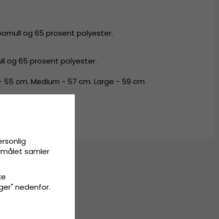
omull og 65 prosent polyester.
l og 65 prosent polyester.
- 55 cm. Medium - 57 cm. Large - 59 cm
ersonlig
ormålet samler
ke
inger" nedenfor.