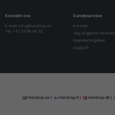
Kontakt oss
Kundeservice
E-mail: info@hatshop.se
Kontakt
Tel:
+47 23 96 48 32
Jeg vil gjerne returne
Kjøpsbetingelser
Logg på
Hatshop.se
|
Hatshop.fi
|
Hatshop.dk
|