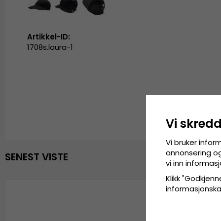
Artikkel-ID:
1708s.laura-1
Vi skred
Vi bruker infor
annonsering og 
SENEST VISTE
vi inn informa
Klikk "Godkjenne
informasjonskaps