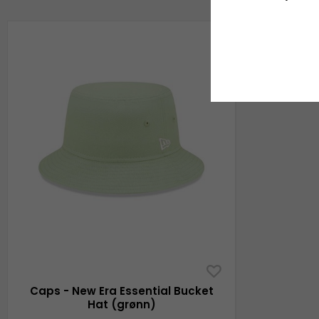
Caps - New Era Essential Bucket
Hat (grønn)