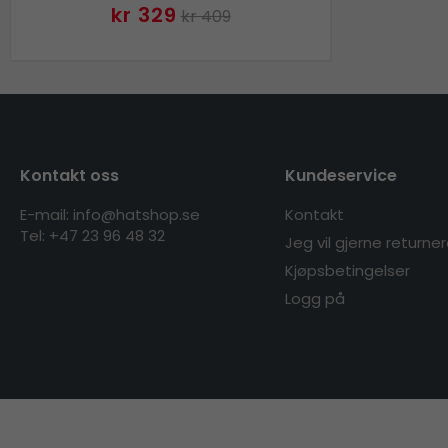
kr 329
kr 409
Kontakt oss
Kundeservice
E-mail: info@hatshop.se
Kontakt
Tel:
+47 23 96 48 32
Jeg vil gjerne returne
Kjøpsbetingelser
Logg på