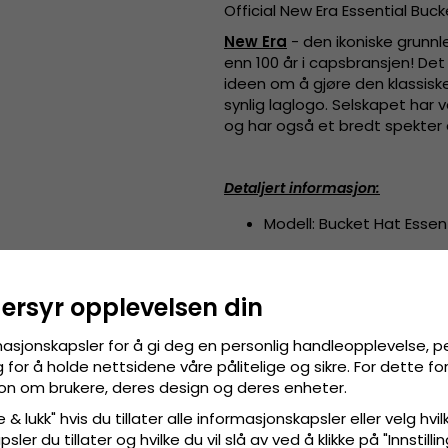
Official New Era Essential Buc
New Era
- den ikoniske grun
enn 100 år i capsbransjen! De
ideen om å gjøre den klassisk
synlig laglogo. Selskapet har 
og har også et bredt spekter a
Detaljert informasjon
:
Modell: Bucket Hat Essent
Fremstilt av:
100% bomull
dersyr opplevelsen din
masjonskapsler for å gi deg en personlig handleopplevelse, p
for å holde nettsidene våre pålitelige og sikre. For dette f
sjon om brukere, deres design og deres enheter.
 & lukk" hvis du tillater alle informasjonskapsler eller velg hvil
ler du tillater og hvilke du vil slå av ved å klikke på "Innstill