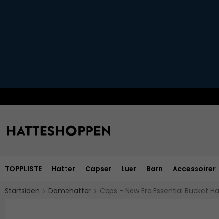
TOPPLISTE
Hatter
Capser
Luer
Barn
Accessoirer
Startsiden
Damehatter
Caps - New Era Essential Bucket H