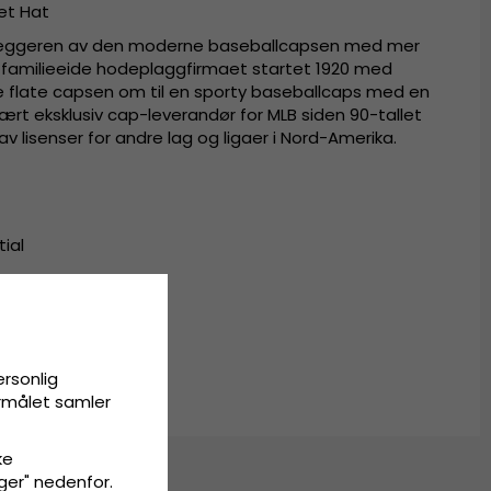
ket Hat
nleggeren av den moderne baseballcapsen med mer
t familieeide hodeplaggfirmaet startet 1920 med
e flate capsen om til en sporty baseballcaps med en
vært eksklusiv cap-leverandør for MLB siden 90-tallet
v lisenser for andre lag og ligaer i Nord-Amerika.
ial
ersonlig
ormålet samler
ke
inger" nedenfor.