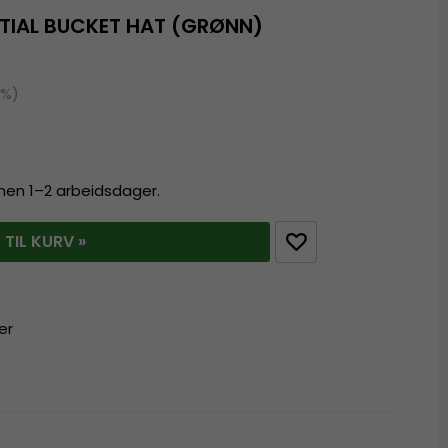
NTIAL BUCKET HAT (GRØNN)
0%)
innen 1–2 arbeidsdager.
 TIL KURV »
er