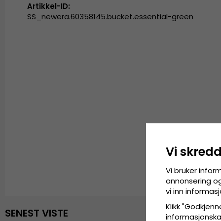
Artikkel-ID:
SS_newera.60358145.bucket.essential-green
Vi skred
Vi bruker infor
annonsering og 
vi inn informa
Klikk "Godkjenne
SENEST VISTE
informasjonskaps