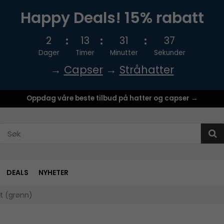
Happy Deals! 15% rabatt
2
13
31
36
Dager
Timer
Minutter
Sekunder
→
Capser
→
Stråhatter
Oppdag våre beste tilbud på hatter og capser →
DEALS
NYHETER
at (grønn)