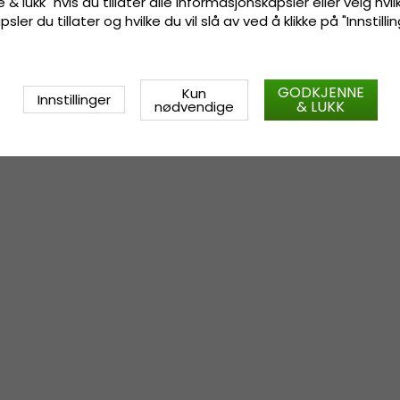
 & lukk" hvis du tillater alle informasjonskapsler eller velg hvil
ler du tillater og hvilke du vil slå av ved å klikke på "Innstill
GODKJENNE
Kun
Innstillinger
& LUKK
nødvendige