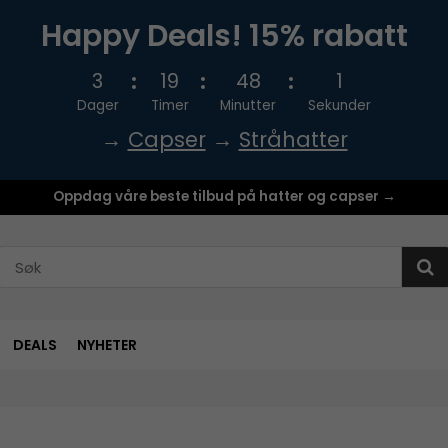
Happy Deals! 15% rabatt
3
19
48
1
Dager
Timer
Minutter
Sekunder
→
Capser
→
Stråhatter
Oppdag våre beste tilbud på hatter og capser →
DEALS
NYHETER