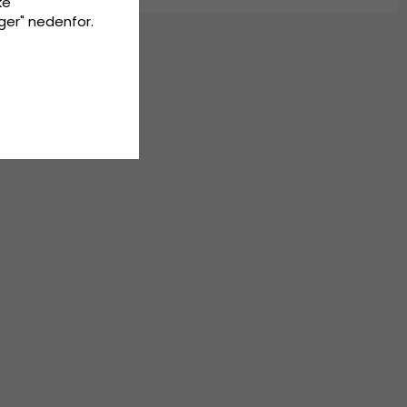
ke
inger" nedenfor.