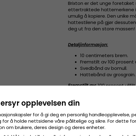
Brixton er det unge foretaket
ettertraktede hattemerkene i 
umulig å kopiere. Den unike må
hattestilene på gjør dessuten 
deg ut fra den store massen!
Detaljinformasjon
:
10 centimeters brem.
Fremstilt av
100 prosent
Svedbånd av bomull.
Hattebånd av grosgrain.
Fremstilt av:
100 prosent
ullfilt
Størrelsesinformasjon
:
X-Smal
dersyr opplevelsen din
masjonskapsler for å gi deg en personlig handleopplevelse, p
for å holde nettsidene våre pålitelige og sikre. For dette f
sjon om brukere, deres design og deres enheter.