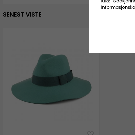
Klikk "Godkjenne
informasjonskaps
SENEST VISTE