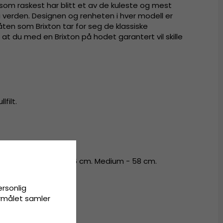
 som raskest har blitt et av de kuleste og mest
verden. Designen og renheten i hver modell er
ten som Brixton tar for seg de klassiske
at du med en Brixton på hodet garantert vil skille
ullfilt
.
.
l - 54 cm. Small - 56 cm. Medium - 58 cm.
ersonlig
ormålet samler