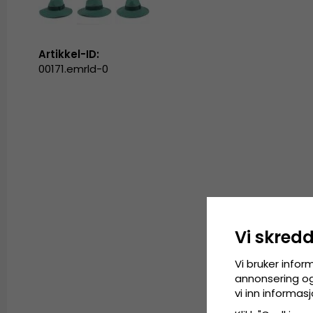
Artikkel-ID:
00171.emrld-0
Vi skred
Vi bruker infor
annonsering og 
vi inn informa