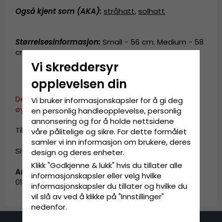
Også kjent som (AKA):
stråhatt
,
solhatt
Størrelsesinformasjon
:
Small - 56 cm. Medium - 58
cm.
Vi skreddersyr
opplevelsen din
Dette produktet er dessverre ikke i vår katalog for
Vi bruker informasjonskapsler for å gi deg
øyeblikket.
en personlig handleopplevelse, personlig
annonsering og for å holde nettsidene
Til startsiden. »
våre pålitelige og sikre. For dette formålet
samler vi inn informasjon om brukere, deres
Sitemap »
design og deres enheter.
Klikk "Godkjenne & lukk" hvis du tillater alle
Artikkel-ID:
informasjonskapsler eller velg hvilke
01D02008020-2
informasjonskapsler du tillater og hvilke du
vil slå av ved å klikke på "Innstillinger"
nedenfor.