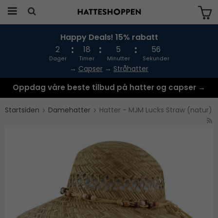
Happy Deals! 15% rabatt
Produktet har blitt lagt til i handlekurven
din
2
18
5
56
Dager
Timer
Minutter
Sekunder
→
Capser
→
Stråhatter
Oppdag våre beste tilbud på hatter og capser →
Startsiden
Damehatter
Hatter - MJM Lucks Straw (natur)