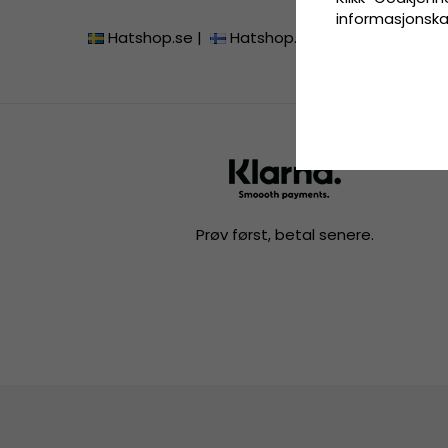
informasjonskaps
Hatshop.se
|
Hatshop.fi
|
Hatshop.dk
|
Prøv først, betal senere.