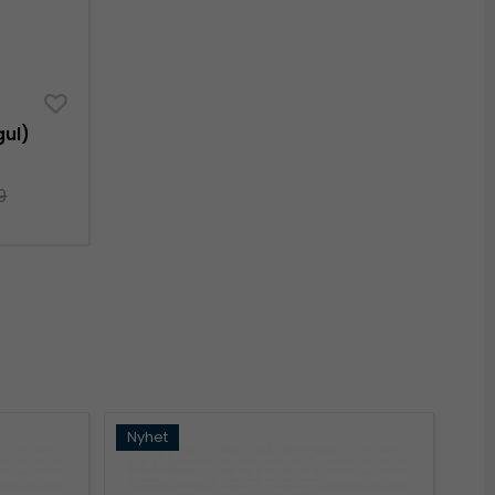
gul)
9
Nyhet