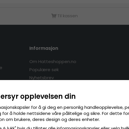
Til kassen
Informasjon
Om Hatteshoppen.no
re
Populære søk
Nyhetsbrev
dersyr opplevelsen din
masjonskapsler for å gi deg en personlig handleopplevelse, p
for å holde nettsidene våre pålitelige og sikre. For dette f
sjon om brukere, deres design og deres enheter.
Våre butikker i Europa:
 & lukk" hvis du tillater alle informasjonskapsler eller velg hvil