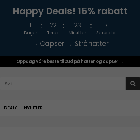
Happy Deals! 15% rabatt
1
22
23
6
Dager
Timer
Minutter
Sekunder
→
Capser
→
Stråhatter
Oppdag våre beste tilbud på hatter og capser →
DEALS
NYHETER