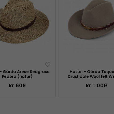
 - Gårda Arese Seagrass
Hatter - Gårda Toquer
Fedora (natur)
Crushable Wool felt W
hat (beige)
kr 609
kr 1 009