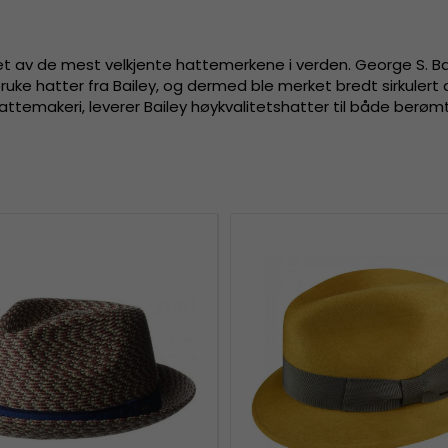
et av de mest velkjente hattemerkene i verden. George S. Bail
 å bruke hatter fra Bailey, og dermed ble merket bredt sirkul
hattemakeri, leverer Bailey høykvalitetshatter til både ber