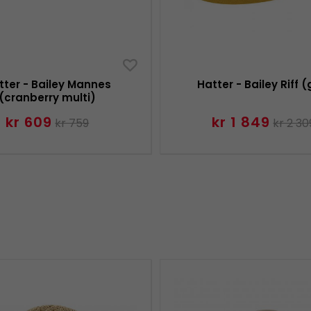
tter - Bailey Mannes
Hatter - Bailey Riff (
(cranberry multi)
kr 609
kr 1 849
kr 759
kr 2 30