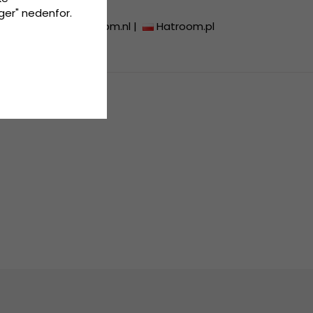
inger" nedenfor.
troom.de
|
Hatroom.nl
|
Hatroom.pl