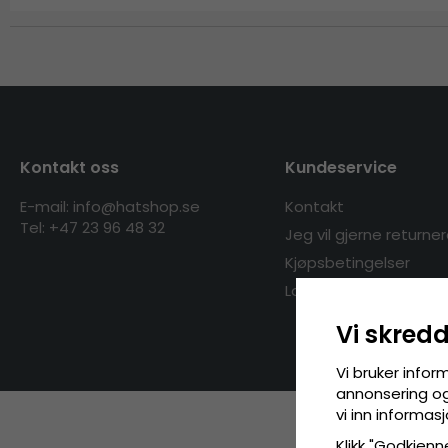
Kontakt oss
Kundeservice
E-mail: info@hatshop.se
Kontakt
Tel:
+47 23 96 48 32
Jeg vil gjerne returne
Kjøpsbetingelser
Logg på
Vi skred
Vi bruker infor
annonsering og 
vi inn informa
Klikk "Godkjenne