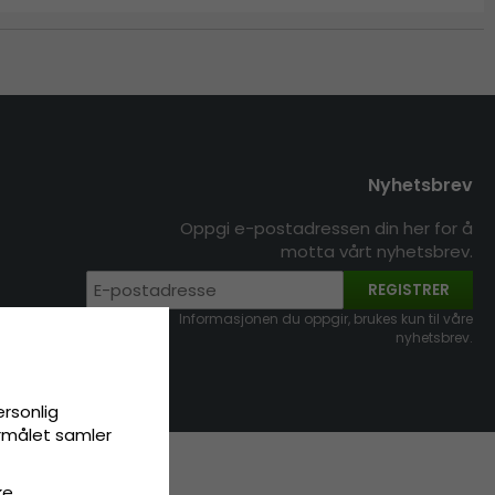
Nyhetsbrev
Oppgi e-postadressen din her for å
motta vårt nyhetsbrev.
REGISTRER
Informasjonen du oppgir, brukes kun til våre
nyhetsbrev.
ersonlig
ormålet samler
ke