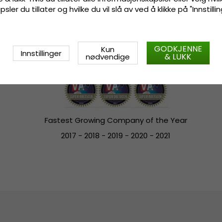
ler du tillater og hvilke du vil slå av ved å klikke på "Innstill
Hatshop.fr
|
Hatteshoppen.no
|
Hatroom.eu
|
Ha
GODKJENNE
Kun
Innstillinger
& LUKK
nødvendige
Fastest Growing Company of the Year
2017 - 2018 - 2019 - 2020 - 2021