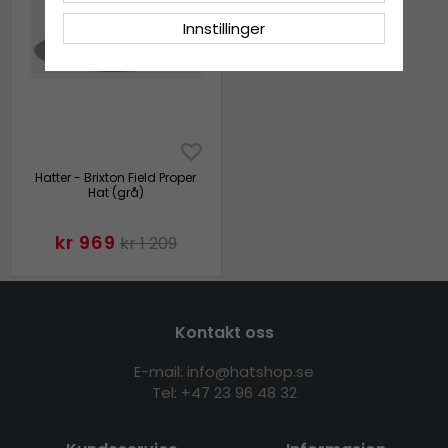
Innstillinger
Hatter - Brixton Field Proper
Hat (grå)
kr 969
kr 1 209
Kontakt oss
E-mail: info@hatshop.se
Tel:
+47 23 96 48 32