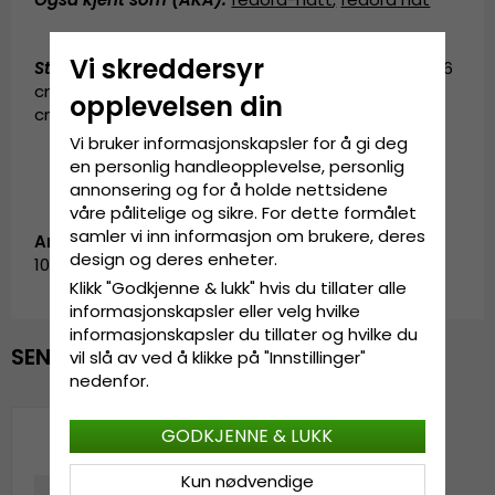
Vi skreddersyr
Størrelsesinformasjon
:
X-Small - 54 cm. Small - 56
cm. Medium - 58 cm. Large - 60 cm. X-Large - 62
opplevelsen din
cm.
Vi bruker informasjonskapsler for å gi deg
en personlig handleopplevelse, personlig
annonsering og for å holde nettsidene
våre pålitelige og sikre. For dette formålet
samler vi inn informasjon om brukere, deres
Artikkel-ID:
design og deres enheter.
10956.grey-1
Klikk "Godkjenne & lukk" hvis du tillater alle
informasjonskapsler eller velg hvilke
informasjonskapsler du tillater og hvilke du
SENEST VISTE
vil slå av ved å klikke på "Innstillinger"
nedenfor.
GODKJENNE & LUKK
Kun nødvendige