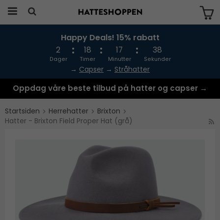
Happy Deals! 15% rabatt
Produktet har blitt lagt til i handlekurven
din
2
18
17
38
Dager
Timer
Minutter
Sekunder
→
Capser
→
Stråhatter
Oppdag våre beste tilbud på hatter og capser →
Startsiden
Herrehatter
Brixton
Hatter - Brixton Field Proper Hat (grå)