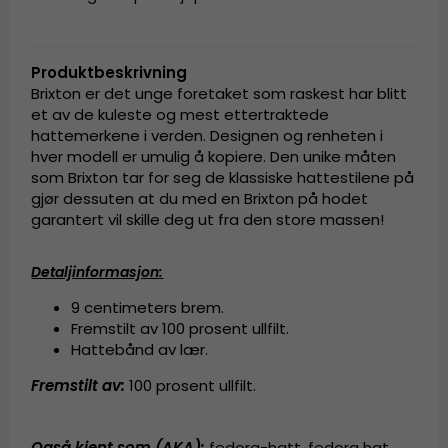
Produktbeskrivning
Brixton er det unge foretaket som raskest har blitt
et av de kuleste og mest ettertraktede
hattemerkene i verden. Designen og renheten i
hver modell er umulig å kopiere. Den unike måten
som Brixton tar for seg de klassiske hattestilene på
gjør dessuten at du med en Brixton på hodet
garantert vil skille deg ut fra den store massen!
Detaljinformasjon
:
9 centimeters brem.
Fremstilt av
100 prosent
ullfilt
.
Hattebånd av lær.
Fremstilt av:
100 prosent
ullfilt
.
Også kjent som (AKA):
fedora-hatt
,
fedora hat