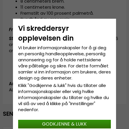
8 centimeters brem.
11 centimeters krone.
Fremstilt av
100 prosent
palmetrå
.
Svedbånd av grosgrain.
Vi skreddersyr
Fremstilt av:
100 prosent
palme
trå
.
opplevelsen din
Størrelsesinformasjon
:
X-Small - 54 cm. Small - 56
cm. Medium - 58 cm. Large - 60 cm. X-Large - 62
Vi bruker informasjonskapsler for å gi deg
cm.
en personlig handleopplevelse, personlig
annonsering og for å holde nettsidene
våre pålitelige og sikre. For dette formålet
samler vi inn informasjon om brukere, deres
design og deres enheter.
Artikkel-ID:
Klikk "Godkjenne & lukk" hvis du tillater alle
ALL_10669/10570.natur-4
informasjonskapsler eller velg hvilke
informasjonskapsler du tillater og hvilke du
vil slå av ved å klikke på "Innstillinger"
nedenfor.
SENEST VISTE
GODKJENNE & LUKK