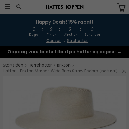
Happy Deals! 15% rabatt
Produktet har blitt lagt til i handlekurven
din
3
2
2
3
Dager
Timer
Minutter
Sekunder
→
Capser
→
Stråhatter
Oppdag våre beste tilbud på hatter og capser →
Startsiden
Herrehatter
Brixton
Hatter - Brixton Marcos Wide Brim Straw Fedora (natural)