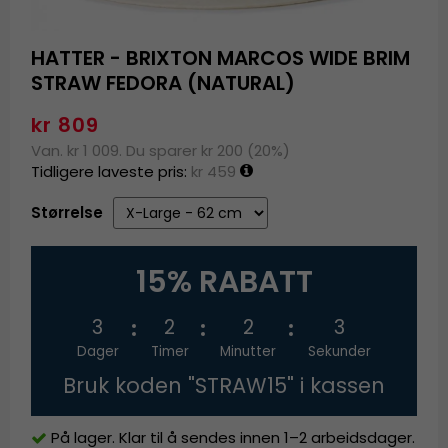
HATTER - BRIXTON MARCOS WIDE BRIM
STRAW FEDORA (NATURAL)
kr 809
Van. kr 1 009. Du sparer kr 200 (20%)
Tidligere laveste pris:
kr 459
Størrelse
15% RABATT
3
2
2
3
Dager
Timer
Minutter
Sekunder
Bruk koden "STRAW15" i kassen
På lager. Klar til å sendes innen 1–2 arbeidsdager.