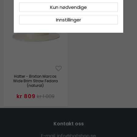
Kun nødvendige
Innstillinger
Hatter - Brixton Marcos
Wide Brim Straw Fedora
(natural)
kr 809
kr 1 009
Kontakt oss
E-mail: info@hatshop.se