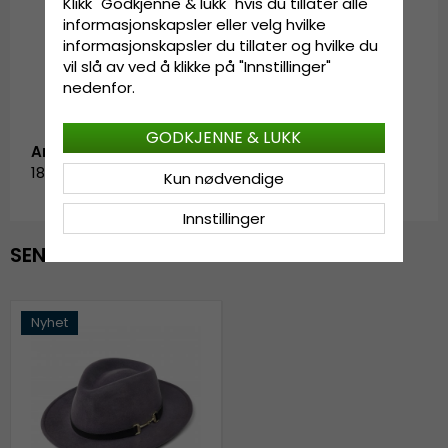
Klikk "Godkjenne & lukk" hvis du tillater alle
Svetterem av bomull
informasjonskapsler eller velg hvilke
Fremstilt i Italia.
informasjonskapsler du tillater og hvilke du
vil slå av ved å klikke på "Innstillinger"
nedenfor.
GODKJENNE & LUKK
Artikkel-ID:
181123C.28-57
Kun nødvendige
Innstillinger
SENEST VISTE
Nyhet