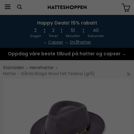
Happy Deals! 15% rabatt
Produktet har blitt lagt til i handlekurven
din
2
2
51
40
Dager
Timer
Minutter
Sekunder
→
Capser
→
Stråhatter
Oppdag våre beste tilbud på hatter og capser →
Startsiden
Herrehatter
Hatter - Gårda Braga Wool felt Fedora (grå)