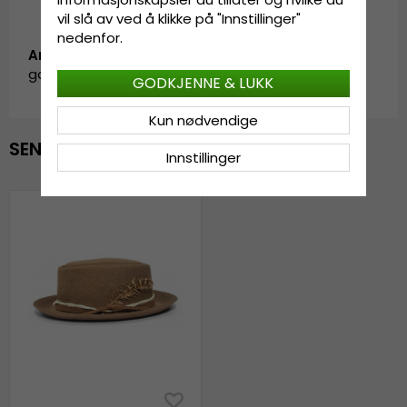
vil slå av ved å klikke på "Innstillinger"
nedenfor.
Artikkel-ID:
garda.corby.porkpie.lightbrown-2
GODKJENNE & LUKK
Kun nødvendige
SENEST VISTE
Innstillinger