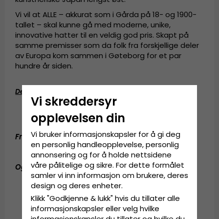
Vi vil at ALLE – akkurat som i Gårda på 18- og 1900-
tallet – skal kunne gå med moderne, unike,
innovative hatter til en veldig god pris. Skapt på
samme premisser som da folk fra forskjellige deler
av Europa kom sammen i Gøteborg for et par
hundre år siden.
Detaljinformasjon
:
Vi skreddersyr
9 centimeters krone.
opplevelsen din
4,5 centimeters brem.
Vi bruker informasjonskapsler for å gi deg
Fremstilt av:
100 prosent ullfilt.
en personlig handleopplevelse, personlig
annonsering og for å holde nettsidene
våre pålitelige og sikre. For dette formålet
Også kjent som (AKA):
pork pie-hatt
samler vi inn informasjon om brukere, deres
design og deres enheter.
Klikk "Godkjenne & lukk" hvis du tillater alle
informasjonskapsler eller velg hvilke
informasjonskapsler du tillater og hvilke du