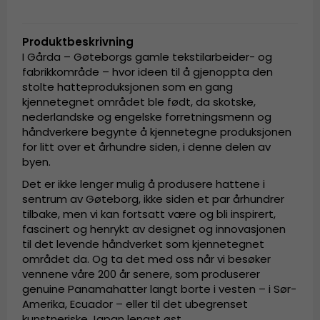
Produktbeskrivning
I Gårda – Gøteborgs gamle tekstilarbeider- og
fabrikkområde – hvor ideen til å gjenoppta den
stolte hatteproduksjonen som en gang
kjennetegnet området ble født, da skotske,
nederlandske og engelske forretningsmenn og
håndverkere begynte å kjennetegne produksjonen
for litt over et århundre siden, i denne delen av
byen.
Det er ikke lenger mulig å produsere hattene i
sentrum av Gøteborg, ikke siden et par århundrer
tilbake, men vi kan fortsatt være og bli inspirert,
fascinert og henrykt av designet og innovasjonen
til det levende håndverket som kjennetegnet
området da. Og ta det med oss når vi besøker
vennene våre 200 år senere, som produserer
genuine Panamahatter langt borte i vesten – i Sør-
Amerika, Ecuador – eller til det ubegrenset
kunstneriske Japan lengst øst.