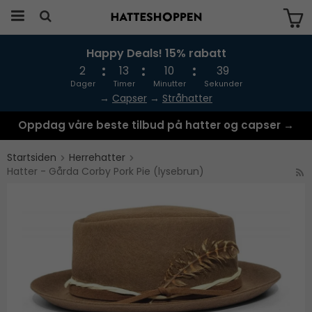
Happy Deals! 15% rabatt
Produktet har blitt lagt til i handlekurven
din
2
13
10
39
Dager
Timer
Minutter
Sekunder
→
Capser
→
Stråhatter
Oppdag våre beste tilbud på hatter og capser →
Startsiden
Herrehatter
Hatter - Gårda Corby Pork Pie (lysebrun)