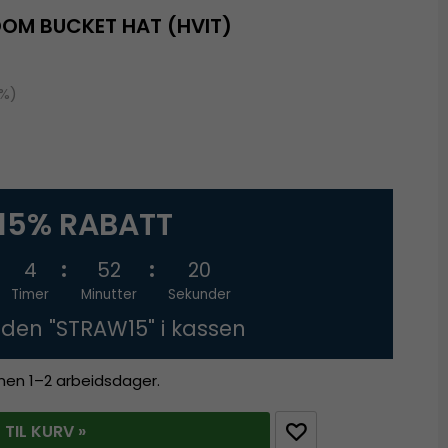
DOM BUCKET HAT (HVIT)
0%)
15% RABATT
4
52
19
Timer
Minutter
Sekunder
oden "STRAW15" i kassen
innen 1–2 arbeidsdager.
 TIL KURV »