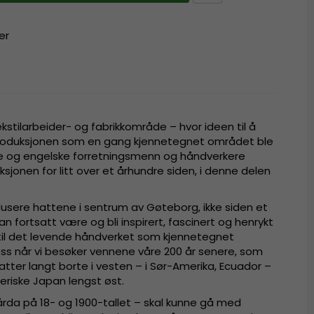
er
stilarbeider- og fabrikkområde – hvor ideen til å
roduksjonen som en gang kjennetegnet området ble
ke og engelske forretningsmenn og håndverkere
jonen for litt over et århundre siden, i denne delen
odusere hattene i sentrum av Gøteborg, ikke siden et
an fortsatt være og bli inspirert, fascinert og henrykt
til det levende håndverket som kjennetegnet
s når vi besøker vennene våre 200 år senere, som
ter langt borte i vesten – i Sør-Amerika, Ecuador –
neriske Japan lengst øst.
 Gårda på 18- og 1900-tallet – skal kunne gå med