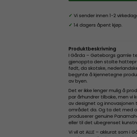
✓
Vi sender innen 1-2 virkedag
✓
14 dagers åpent kjøp.
Produktbeskrivning
I Gårda – Gøteborgs gamle tek
gjenoppta den stolte hattep
født, da skotske, nederlands
begynte å kjennetegne produks
av byen.
Det er ikke lenger mulig å pr
par århundrer tilbake, men vi k
av designet og innovasjonen 
området da. Og ta det med os
produserer genuine Panamahat
eller til det ubegrenset kunst
Vi vil at ALLE – akkurat som i