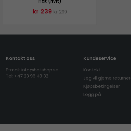
Hat (hvit)
kr 239
kr 299
Kontakt oss
Kundeservice
E-mail: info@hatshop.se
Kontakt
Tel:
+47 23 96 48 32
Jeg vil gjerne returne
Kjøpsbetingelser
Logg på