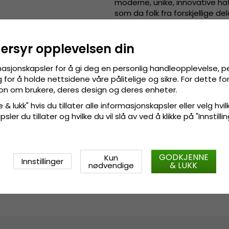
moderne, unike, innovative ha
som da folk fra forskjellige 
hundre år siden.
Detaljinformasjon
:
dersyr opplevelsen din
Fremstilt av
100 prosent
masjonskapsler for å gi deg en personlig handleopplevelse, p
Fremstilt
av:
100 prosent
poly
for å holde nettsidene våre pålitelige og sikre. For dette f
sjon om brukere, deres design og deres enheter.
 & lukk" hvis du tillater alle informasjonskapsler eller velg hvil
Også kjent som (AKA):
fedor
ler du tillater og hvilke du vil slå av ved å klikke på "Innstill
Størrelsesinformasjon
:
Medium
GODKJENNE
Kun
Innstillinger
& LUKK
nødvendige