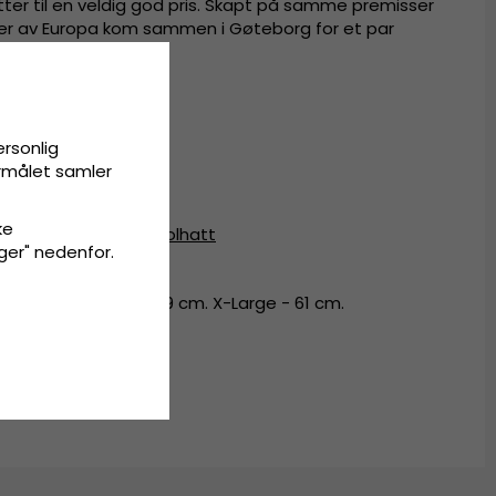
tter til en veldig god pris. Skapt på samme premisser
deler av Europa kom sammen i Gøteborg for et par
polyester.
ersonlig
ester
.
ormålet samler
ke
a-hatt
,
fedora hat
,
solhatt
inger" nedenfor.
 - 57 cm. Large - 59 cm. X-Large - 61 cm.