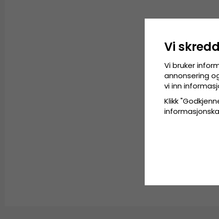
Vi skred
Vi bruker infor
annonsering og 
vi inn informa
Klikk "Godkjenne
informasjonskaps