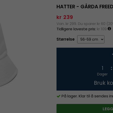
HATTER - GÅRDA FREE
kr 239
Van. kr 299. Du sparer kr 60 (2
Tidligere laveste pris:
kr 109
Størrelse
1
Dager
Bruk k
På lager. Klar til å sendes 
LEGG