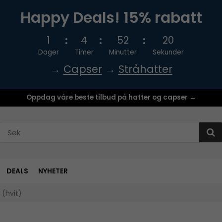
Happy Deals! 15% rabatt
1
4
52
19
Dager
Timer
Minutter
Sekunder
→
Capser
→
Stråhatter
Oppdag våre beste tilbud på hatter og capser →
DEALS
NYHETER
(hvit)