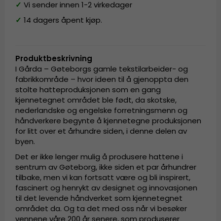
✓
Vi sender innen 1-2 virkedager
✓
14 dagers åpent kjøp.
Produktbeskrivning
I Gårda – Gøteborgs gamle tekstilarbeider- og
fabrikkområde – hvor ideen til å gjenoppta den
stolte hatteproduksjonen som en gang
kjennetegnet området ble født, da skotske,
nederlandske og engelske forretningsmenn og
håndverkere begynte å kjennetegne produksjonen
for litt over et århundre siden, i denne delen av
byen.
Det er ikke lenger mulig å produsere hattene i
sentrum av Gøteborg, ikke siden et par århundrer
tilbake, men vi kan fortsatt være og bli inspirert,
fascinert og henrykt av designet og innovasjonen
til det levende håndverket som kjennetegnet
området da. Og ta det med oss når vi besøker
vennene våre 200 år senere, som produserer