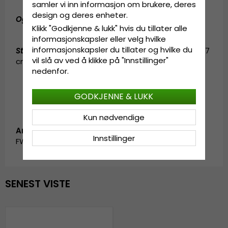
samler vi inn informasjon om brukere, deres
design og deres enheter.
Også kjent som (AKA):
pork pie-hatt
Klikk "Godkjenne & lukk" hvis du tillater alle
informasjonskapsler eller velg hvilke
informasjonskapsler du tillater og hvilke du
Størrelsesinformasjon
:
Small - 55 cm. Medium - 57
vil slå av ved å klikke på "Innstillinger"
cm. Large - 59 cm. X-Large - 61 cm.
nedenfor.
GODKJENNE & LUKK
Kun nødvendige
Artikkel-ID:
Innstillinger
FW_191074.grey-1
SENEST VISTE