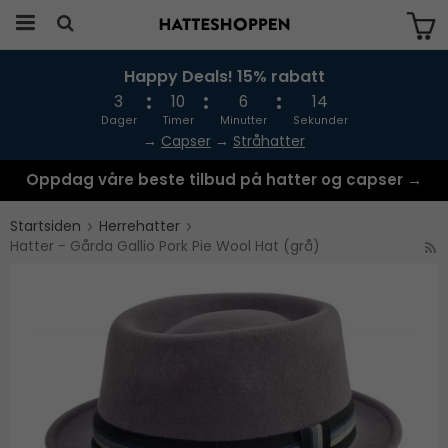
Happy Deals! 15% rabatt
Produktet har blitt lagt til i handlekurven
din
3
10
6
13
Dager
Timer
Minutter
Sekunder
→
Capser
→
Stråhatter
Oppdag våre beste tilbud på hatter og capser →
Startsiden
Herrehatter
Hatter - Gårda Gallio Pork Pie Wool Hat (grå)