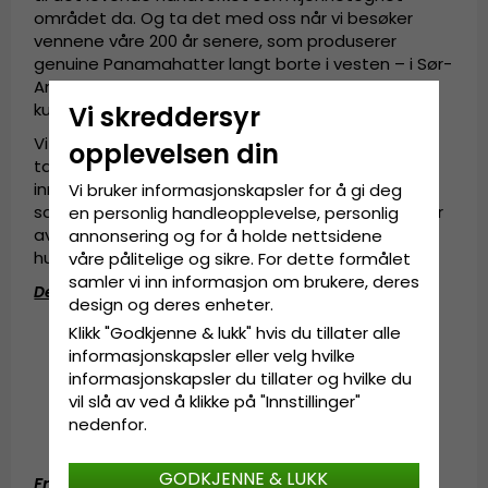
området da. Og ta det med oss når vi besøker
vennene våre 200 år senere, som produserer
genuine Panamahatter langt borte i vesten – i Sør-
Amerika, Ecuador – eller til det ubegrenset
kunstneriske Japan lengst øst.
Vi skreddersyr
Vi vil at ALLE – akkurat som i Gårda på 18- og 1900-
opplevelsen din
tallet – skal kunne gå med moderne, unike,
innovative hatter til en veldig god pris. Skapt på
Vi bruker informasjonskapsler for å gi deg
samme premisser som da folk fra forskjellige deler
en personlig handleopplevelse, personlig
av Europa kom sammen i Gøteborg for et par
annonsering og for å holde nettsidene
hundre år siden.
våre pålitelige og sikre. For dette formålet
samler vi inn informasjon om brukere, deres
Detaljinformasjon
:
design og deres enheter.
13 centimeters krone.
Klikk "Godkjenne & lukk" hvis du tillater alle
8 centimeters brem.
informasjonskapsler eller velg hvilke
Fremstilt av
100 prosent panamastrå.
informasjonskapsler du tillater og hvilke du
Håndlaget i Ecuador.
vil slå av ved å klikke på "Innstillinger"
Hattebånd av
lær
.
nedenfor.
Svedbånd av bomull.
GODKJENNE & LUKK
Fremstilt
av:
100 prosent panamastrå
.