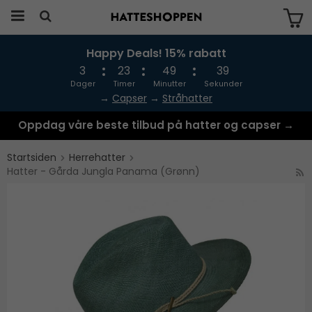
Happy Deals! 15% rabatt
Produktet har blitt lagt til i handlekurven
din
3
23
49
39
Dager
Timer
Minutter
Sekunder
→
Capser
→
Stråhatter
Oppdag våre beste tilbud på hatter og capser →
Startsiden
Herrehatter
Hatter - Gårda Jungla Panama (Grønn)