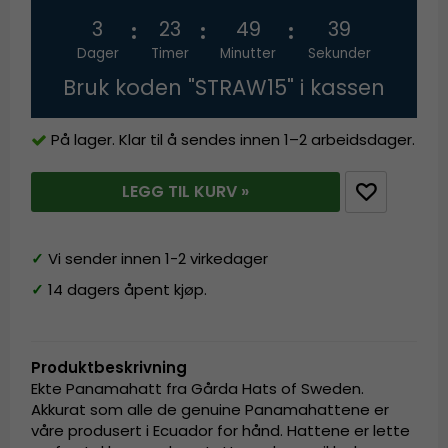
3
23
49
39
Dager
Timer
Minutter
Sekunder
Bruk koden "STRAW15" i kassen
På lager. Klar til å sendes innen 1–2 arbeidsdager.
LEGG TIL KURV »
✓
Vi sender innen 1-2 virkedager
✓
14 dagers åpent kjøp.
Produktbeskrivning
Ekte Panamahatt fra Gårda Hats of Sweden.
Akkurat som alle de genuine Panamahattene er
våre produsert i Ecuador for hånd. Hattene er lette