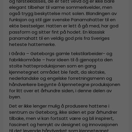
og førsteklasses, de er tett vevd og er ikke bare
elegant tilbehør til varme sommerkvelder, men
også trygg beskyttelse mot solen. Blandingen av
funksjon og stil gjør svenske Panamahatter til en
ekte bestselger. Hatten er lett å gå med, har god
passform og sitter fint på hodet. En klassisk
panamahatt til en veldig god pris fra Sveriges
heteste hattemerke.
I Gårda – Gøteborgs gamle tekstilarbeider- og
fabrikkområde – hvor ideen til å gjenoppta den
stolte hatteproduksjonen som en gang
kjennetegnet området ble født, da skotske,
nederlandske og engelske forretningsmenn og
håndverkere begynte å kjennetegne produksjonen
for litt over et århundre siden, i denne delen av
byen.
Det er ikke lenger mulig å produsere hattene i
sentrum av Gøteborg, ikke siden et par århundrer
tilbake, men vi kan fortsatt være og bli inspirert,
fascinert og henrykt av designet og innovasjonen
til det levende håndverket som kjennetegnet