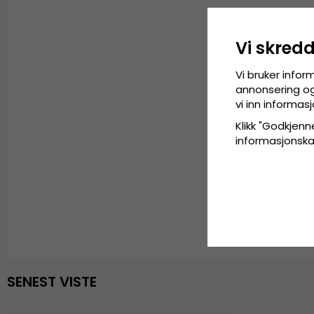
Vi skred
Vi bruker infor
annonsering og 
vi inn informa
Klikk "Godkjenne
informasjonskaps
SENEST VISTE