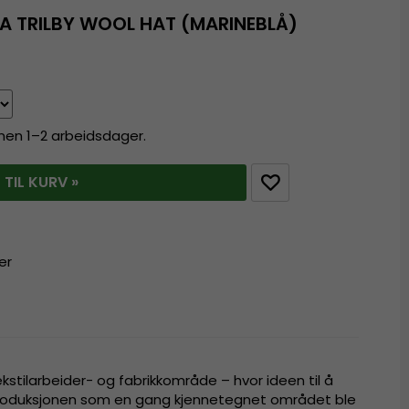
A TRILBY WOOL HAT (MARINEBLÅ)
innen 1–2 arbeidsdager.
 TIL KURV »
er
stilarbeider- og fabrikkområde – hvor ideen til å
roduksjonen som en gang kjennetegnet området ble