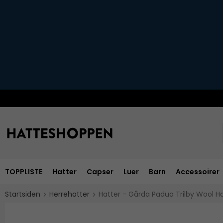
TOPPLISTE
Hatter
Capser
Luer
Barn
Accessoirer
Startsiden
Herrehatter
Hatter - Gårda Padua Trilby Wool H