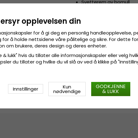
Svetterem av bomull
Fremstilt i Italia.
dersyr opplevelsen din
Fremstilt av:
100 prosent ullfilt
masjonskapsler for å gi deg en personlig handleopplevelse, p
Også kjent som (AKA):
trilby
for å holde nettsidene våre pålitelige og sikre. For dette f
sjon om brukere, deres design og deres enheter.
 & lukk" hvis du tillater alle informasjonskapsler eller velg hvil
Størrelsesinformasjon
:
Small 
ler du tillater og hvilke du vil slå av ved å klikke på "Innstill
cm.
GODKJENNE
Kun
Innstillinger
& LUKK
nødvendige