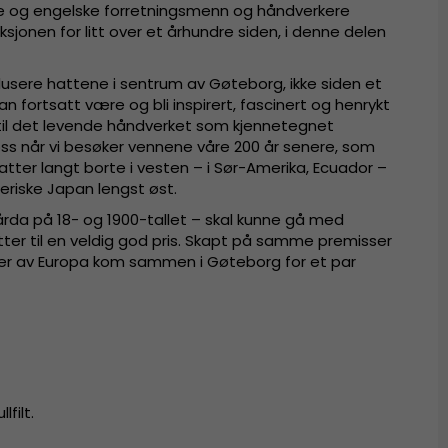
ke og engelske forretningsmenn og håndverkere
jonen for litt over et århundre siden, i denne delen
odusere hattene i sentrum av Gøteborg, ikke siden et
an fortsatt være og bli inspirert, fascinert og henrykt
til det levende håndverket som kjennetegnet
s når vi besøker vennene våre 200 år senere, som
ter langt borte i vesten – i Sør-Amerika, Ecuador –
neriske Japan lengst øst.
 Gårda på 18- og 1900-tallet – skal kunne gå med
tter til en veldig god pris. Skapt på samme premisser
deler av Europa kom sammen i Gøteborg for et par
lfilt.