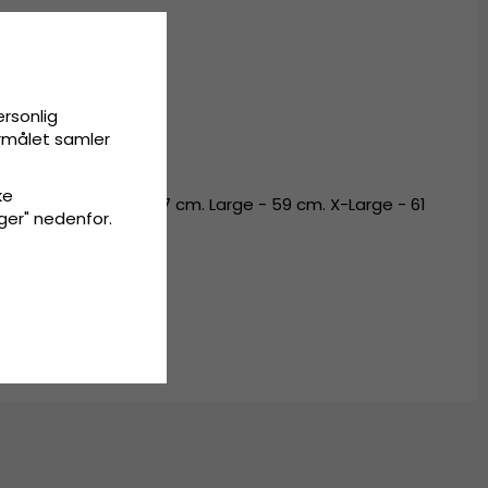
.
ersonlig
-hatt
,
trilby hat
ormålet samler
ke
- 55 cm. Medium - 57 cm. Large - 59 cm. X-Large - 61
inger" nedenfor.