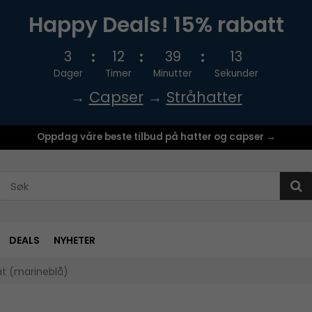
Happy Deals! 15% rabatt
3
12
39
13
Dager
Timer
Minutter
Sekunder
→
Capser
→
Stråhatter
Oppdag våre beste tilbud på hatter og capser →
DEALS
NYHETER
at (marineblå)