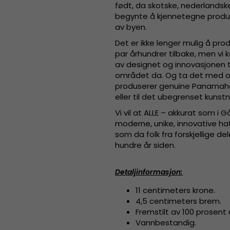
født, da skotske, nederlands
begynte å kjennetegne produks
av byen.
Det er ikke lenger mulig å pr
par århundrer tilbake, men vi k
av designet og innovasjonen 
området da. Og ta det med os
produserer genuine Panamahat
eller til det ubegrenset kunst
Vi vil at ALLE – akkurat som i
moderne, unike, innovative ha
som da folk fra forskjellige 
hundre år siden.
Detaljinformasjon
:
11 centimeters krone.
4,5 centimeters brem.
Fremstilt av
100 prosent ul
Vannbestandig.