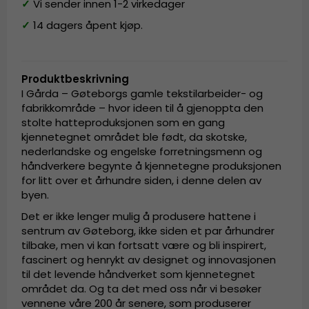
✓
Vi sender innen 1-2 virkedager
✓
14 dagers åpent kjøp.
Produktbeskrivning
I Gårda – Gøteborgs gamle tekstilarbeider- og
fabrikkområde – hvor ideen til å gjenoppta den
stolte hatteproduksjonen som en gang
kjennetegnet området ble født, da skotske,
nederlandske og engelske forretningsmenn og
håndverkere begynte å kjennetegne produksjonen
for litt over et århundre siden, i denne delen av
byen.
Det er ikke lenger mulig å produsere hattene i
sentrum av Gøteborg, ikke siden et par århundrer
tilbake, men vi kan fortsatt være og bli inspirert,
fascinert og henrykt av designet og innovasjonen
til det levende håndverket som kjennetegnet
området da. Og ta det med oss når vi besøker
vennene våre 200 år senere, som produserer