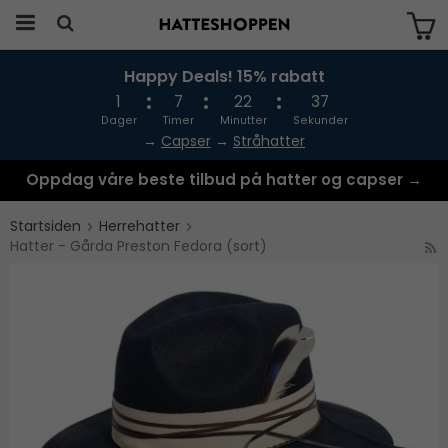
Happy Deals! 15% rabatt
Produktet har blitt lagt til i handlekurven
din
1
7
22
37
Dager
Timer
Minutter
Sekunder
→
Capser
→
Stråhatter
Oppdag våre beste tilbud på hatter og capser →
Startsiden
Herrehatter
Hatter - Gårda Preston Fedora (sort)