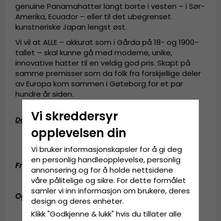
genuine Panamahatter langt borte i vesten – i Sør-
Amerika, Ecuador – eller til det ubegrenset
kunstneriske Japan lengst øst.
Vi vil at ALLE – akkurat som i Gårda på 18- og 1900-
tallet – skal kunne gå med moderne, unike,
innovative hatter til en veldig god pris. Skapt på
samme premisser som da folk fra forskjellige deler
av Europa kom sammen i Gøteborg for et par
hundre år siden.
Vi skreddersyr
Detaljinformasjon
:
opplevelsen din
13 centimeters krone.
7,5 centimeters brem.
Vi bruker informasjonskapsler for å gi deg
en personlig handleopplevelse, personlig
Fremstilt av:
100 prosent ull.
annonsering og for å holde nettsidene
våre pålitelige og sikre. For dette formålet
samler vi inn informasjon om brukere, deres
Også kjent som (AKA):
fedora-hatt
,
fedora hat
design og deres enheter.
Klikk "Godkjenne & lukk" hvis du tillater alle