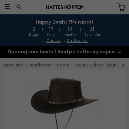
Happy Deals! 15% rabatt
Produktet har blitt lagt til i handlekurven
din
2
17
10
21
Dager
Timer
Minutter
Sekunder
→
Capser
→
Stråhatter
Oppdag våre beste tilbud på hatter og capser →
Startsiden
Herrehatter
Hatter - Jacaru Cobber (brun)