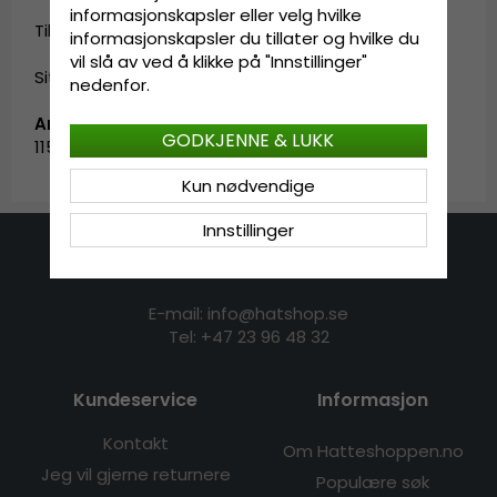
informasjonskapsler eller velg hvilke
Til startsiden. »
informasjonskapsler du tillater og hvilke du
vil slå av ved å klikke på "Innstillinger"
Sitemap »
nedenfor.
Artikkel-ID:
GODKJENNE & LUKK
1153-2._H50.P5
Kun nødvendige
Innstillinger
Kontakt oss
E-mail: info@hatshop.se
Tel:
+47 23 96 48 32
Kundeservice
Informasjon
Kontakt
Om Hatteshoppen.no
Jeg vil gjerne returnere
Populære søk