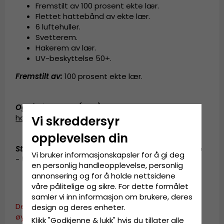
Fremstilt av
100 prosent ekte lær.
Flettet hattebånd av ekte lær.
6
luftehuller.
Svetterem.
Hakerem av lær.
UV-beskyttelse 50+.
Fremstilt av:
100 prosent ekte lær.
Også kjent som (AKA):
fedora-hatt
,
fedora
hat
,
skinnhatt
,
cowboy-hatt
,
cowboy hat
Vi skreddersyr
opplevelsen din
Størrelsesinformasjon
:
Medium - 55-56 cm. Large
Vi bruker informasjonskapsler for å gi deg
- 57-58 cm. X-Large - 59-60 cm.
en personlig handleopplevelse, personlig
annonsering og for å holde nettsidene
våre pålitelige og sikre. For dette formålet
samler vi inn informasjon om brukere, deres
Dette produktet er dessverre ikke i vår katalog for
design og deres enheter.
øyeblikket.
Klikk "Godkjenne & lukk" hvis du tillater alle