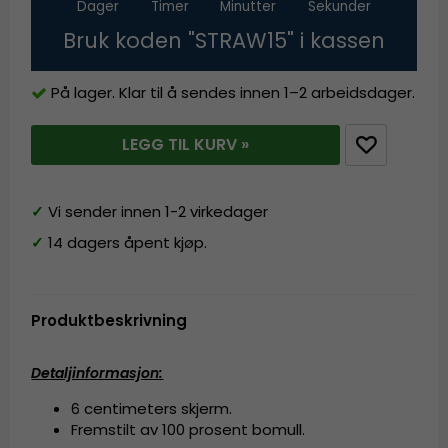
Dager
Timer
Minutter
Sekunder
Bruk koden "STRAW15" i kassen
På lager. Klar til å sendes innen 1–2 arbeidsdager.
LEGG TIL KURV »
✓
Vi sender innen 1-2 virkedager
✓
14 dagers åpent kjøp.
Produktbeskrivning
Detaljinformasjon
:
6 centimeters skjerm.
Fremstilt av
100 prosent bomull.