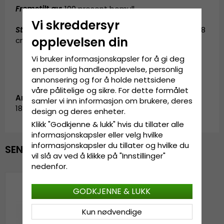
Fremstilt av:
100 prosent bomull.
Vi skreddersyr
Størrelsesinformasjon
:
Small - 56 cm. Medium - 58
opplevelsen din
cm. Large - 60 cm. X-Large - 62 cm.
Vi bruker informasjonskapsler for å gi deg
en personlig handleopplevelse, personlig
annonsering og for å holde nettsidene
våre pålitelige og sikre. For dette formålet
Artikkel-ID:
samler vi inn informasjon om brukere, deres
1820s.wilson-1
design og deres enheter.
Klikk "Godkjenne & lukk" hvis du tillater alle
informasjonskapsler eller velg hvilke
informasjonskapsler du tillater og hvilke du
SENEST VISTE
vil slå av ved å klikke på "Innstillinger"
nedenfor.
GODKJENNE & LUKK
Kun nødvendige