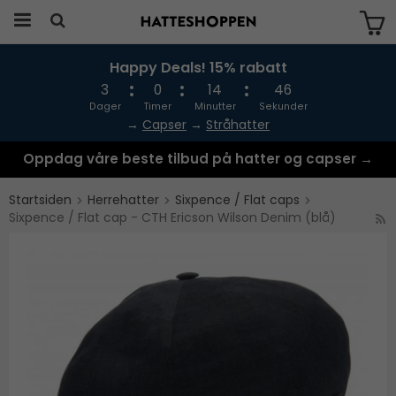
Happy Deals! 15% rabatt
Produktet har blitt lagt til i handlekurven
din
3
0
14
46
Dager
Timer
Minutter
Sekunder
→
Capser
→
Stråhatter
Oppdag våre beste tilbud på hatter og capser →
Startsiden
Herrehatter
Sixpence / Flat caps
Sixpence / Flat cap - CTH Ericson Wilson Denim (blå)