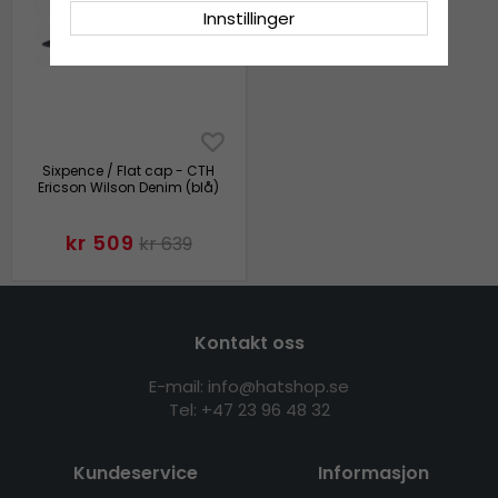
Innstillinger
Sixpence / Flat cap - CTH
Ericson Wilson Denim (blå)
kr 509
kr 639
Kontakt oss
E-mail: info@hatshop.se
Tel:
+47 23 96 48 32
Kundeservice
Informasjon