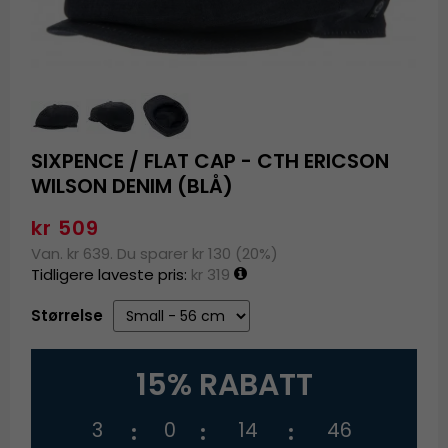
SIXPENCE / FLAT CAP - CTH ERICSON
WILSON DENIM (BLÅ)
kr 509
Van. kr 639. Du sparer kr 130 (20%)
Tidligere laveste pris:
kr 319
Størrelse
15% RABATT
3
0
14
46