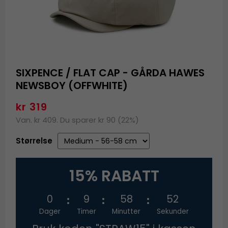
SIXPENCE / FLAT CAP - GÅRDA HAWES
NEWSBOY (OFFWHITE)
kr 319
Van. kr 409. Du sparer kr 90 (22%)
Størrelse
15% RABATT
0
9
58
52
Dager
Timer
Minutter
Sekunder