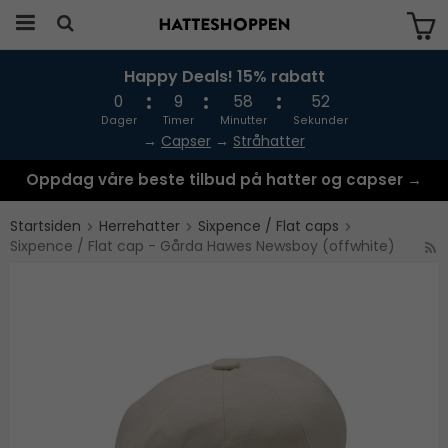
Happy Deals! 15% rabatt
Produktet har blitt lagt til i handlekurven
din
0
9
58
52
Dager
Timer
Minutter
Sekunder
→
Capser
→
Stråhatter
Oppdag våre beste tilbud på hatter og capser →
Startsiden
Herrehatter
Sixpence / Flat caps
Sixpence / Flat cap - Gårda Hawes Newsboy (offwhite)