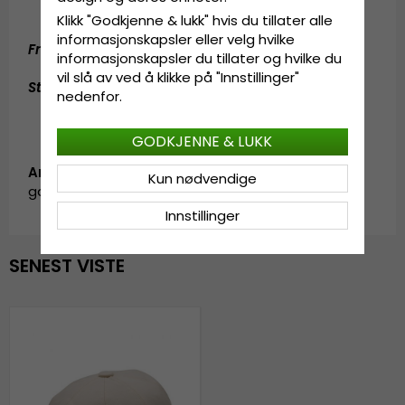
Fremstilt av
100% polyester
Klikk "Godkjenne & lukk" hvis du tillater alle
informasjonskapsler eller velg hvilke
Fremstilt av:
100% polyester.
informasjonskapsler du tillater og hvilke du
vil slå av ved å klikke på "Innstillinger"
Størrelsesinformasjon
:
Medium - 56-58 cm.
nedenfor.
GODKJENNE & LUKK
Artikkel-ID:
Kun nødvendige
garda.flatcap.no24.hawes.offwhite
Innstillinger
SENEST VISTE