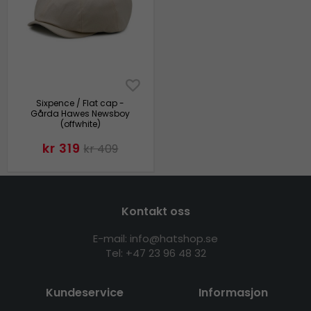
Sixpence / Flat cap -
Gårda Hawes Newsboy
(offwhite)
kr 319
kr 409
Kontakt oss
E-mail: info@hatshop.se
Tel:
+47 23 96 48 32
Kundeservice
Informasjon