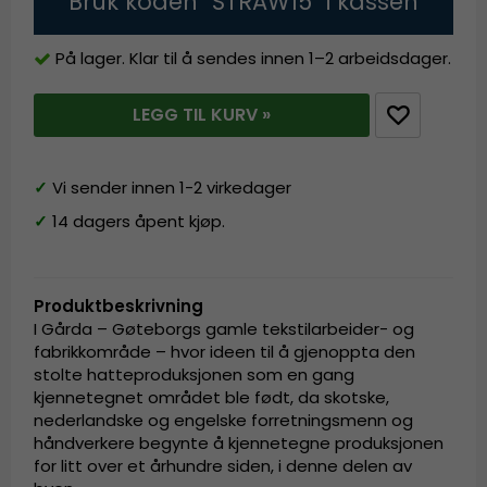
Bruk koden "STRAW15" i kassen
På lager. Klar til å sendes innen 1–2 arbeidsdager.
LEGG TIL KURV »
✓
Vi sender innen 1-2 virkedager
✓
14 dagers åpent kjøp.
Produktbeskrivning
I Gårda – Gøteborgs gamle tekstilarbeider- og
fabrikkområde – hvor ideen til å gjenoppta den
stolte hatteproduksjonen som en gang
kjennetegnet området ble født, da skotske,
nederlandske og engelske forretningsmenn og
håndverkere begynte å kjennetegne produksjonen
for litt over et århundre siden, i denne delen av